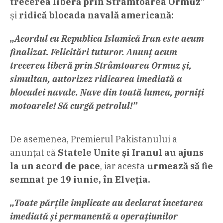
trecerea liberă prin Strâmtoarea Ormuz”
și
ridică blocada navală americană:
„Acordul cu Republica Islamică Iran este acum
finalizat. Felicitări tuturor. Anunț acum
trecerea liberă prin Strâmtoarea Ormuz și,
simultan, autorizez ridicarea imediată a
blocadei navale. Nave din toată lumea, porniți
motoarele! Să curgă petrolul!”
De asemenea, Premierul Pakistanului a
anunțat că
Statele Unite și Iranul au ajuns
la un acord de pace
, iar acesta
urmează să fie
semnat pe 19 iunie, în Elveția.
„Toate părțile implicate au declarat încetarea
imediată și permanentă a operațiunilor