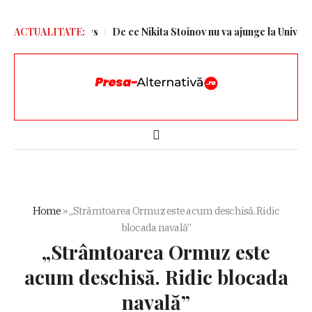
tați” – Aleph News
ACTUALITATE:
De ce Nikita Stoinov nu va ajunge la Universitate
Home
»
„Strâmtoarea Ormuz este acum deschisă. Ridic
blocada navală”
„Strâmtoarea Ormuz este
acum deschisă. Ridic blocada
navală”