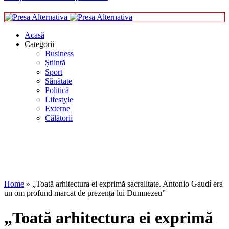
Acasă
Categorii
Business
Știință
Sport
Sănătate
Politică
Lifestyle
Externe
Călătorii
Home
»
„Toată arhitectura ei exprimă sacralitate. Antonio Gaudí era
un om profund marcat de prezența lui Dumnezeu”
„Toată arhitectura ei exprimă