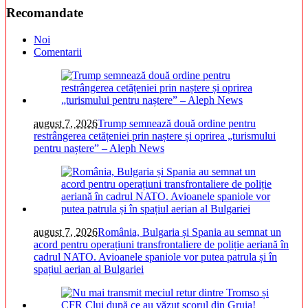
Recomandate
Noi
Comentarii
august 7, 2026
Trump semnează două ordine pentru
restrângerea cetățeniei prin naștere și oprirea „turismului
pentru naștere” – Aleph News
august 7, 2026
România, Bulgaria și Spania au semnat un
acord pentru operațiuni transfrontaliere de poliție aeriană în
cadrul NATO. Avioanele spaniole vor putea patrula și în
spațiul aerian al Bulgariei