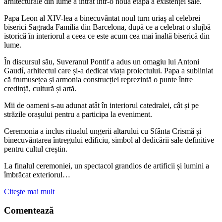
arhitecturale din lume a intrat într-o nouă etapă a existenței sale.
Papa Leon al XIV-lea a binecuvântat noul turn uriaș al celebrei
biserici Sagrada Familia din Barcelona, după ce a celebrat o slujbă
istorică în interiorul a ceea ce este acum cea mai înaltă biserică din
lume.
În discursul său, Suveranul Pontif a adus un omagiu lui Antoni
Gaudí, arhitectul care și-a dedicat viața proiectului. Papa a subliniat
că frumusețea și armonia construcției reprezintă o punte între
credință, cultură și artă.
Mii de oameni s-au adunat atât în interiorul catedralei, cât și pe
străzile orașului pentru a participa la eveniment.
Ceremonia a inclus ritualul ungerii altarului cu Sfânta Crismă și
binecuvântarea întregului edificiu, simbol al dedicării sale definitive
pentru cultul creștin.
La finalul ceremoniei, un spectacol grandios de artificii și lumini a
îmbrăcat exteriorul…
Citeşte mai mult
Comentează