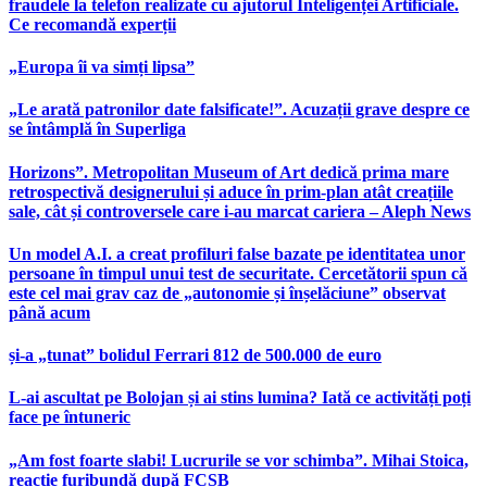
fraudele la telefon realizate cu ajutorul Inteligenței Artificiale.
Ce recomandă experții
„Europa îi va simți lipsa”
„Le arată patronilor date falsificate!”. Acuzații grave despre ce
se întâmplă în Superliga
Horizons”. Metropolitan Museum of Art dedică prima mare
retrospectivă designerului și aduce în prim-plan atât creațiile
sale, cât și controversele care i-au marcat cariera – Aleph News
Un model A.I. a creat profiluri false bazate pe identitatea unor
persoane în timpul unui test de securitate. Cercetătorii spun că
este cel mai grav caz de „autonomie și înșelăciune” observat
până acum
și-a „tunat” bolidul Ferrari 812 de 500.000 de euro
L-ai ascultat pe Bolojan și ai stins lumina? Iată ce activități poți
face pe întuneric
„Am fost foarte slabi! Lucrurile se vor schimba”. Mihai Stoica,
reacție furibundă după FCSB