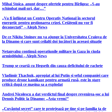
Mihai Stoica, anunț despre ofertele pentru Bîrligea: „S-au
schimbat mail-uri, dar…”
„Va fi înființat un Centru Operativ Național în sectorul
energetic pentru gestionarea crizei. Cetățenii nu vor fi
deconectați” – Aleph News
De ce Nikita Stoinov nu va ajunge la Universitatea Craiova de
la Dinamo și care sunt ceilalți doi jucători în aceeași situație
Netanyahu continuă operațiunile militare în Gaza în ciuda
armistițiului – Aleph News
Trump se ceartă cu Hegseth din cauza deficitului de rachete
Vladimir Tkachuk, apropiat al lui Putin și șeful companiei care
produce drone kamikaze pentru armată rusă, este în stare
critică după ce mașina sa a explodat
Andrei Nicolescu a dat verdictul final despre revenirea-șoc a lui
Dennis Politic la Dinamo: „Asta vrem!”
„Cuvântul secret” care te protejează pe tine și pe familia ta de