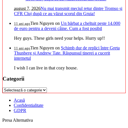
august 7, 2026
Nu mai transmit meciul retur dintre Tromso și
CFR Cluj după ce au văzut scorul din Gruia!
Tien Nguyen
on
Un bărbat a cheltuit peste 14.000
11 ani ago
de euro pentru a deveni câine. Cum a fost posibil
Hey guys. These girls need your helps. Hurry up!!
Tien Nguyen
on
Schimb dur de replici între Greta
11 ani ago
Thunberg și Andrew Tate. Răspunsul tinerei a cucerit
internetul
I wish I can live in that cozy house.
Categorii
Categorii
Acasă
Confidentialitate
GDPR
Presa Alternativa