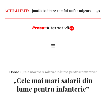
r Thiel
ACTUALITATE:
Peste jumătate dintre români nu fac mișcare
„A ales Bar
Home
»
„Cele mai mari salarii din lume pentru infanterie”
„Cele mai mari salarii din
lume pentru infanterie”