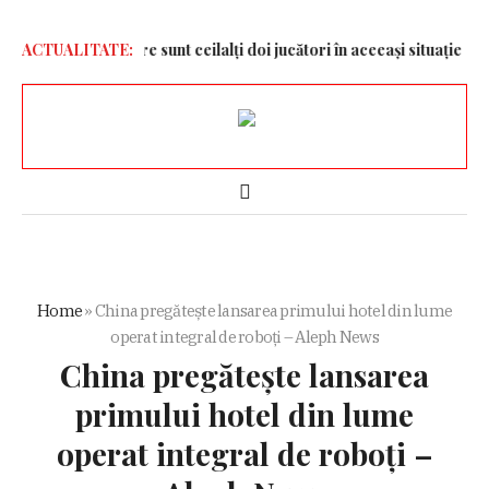
a Dinamo și care sunt ceilalți doi jucători în aceeași situație
ACTUALITATE:
Neta
Home
»
China pregătește lansarea primului hotel din lume
operat integral de roboți – Aleph News
China pregătește lansarea
primului hotel din lume
operat integral de roboți –