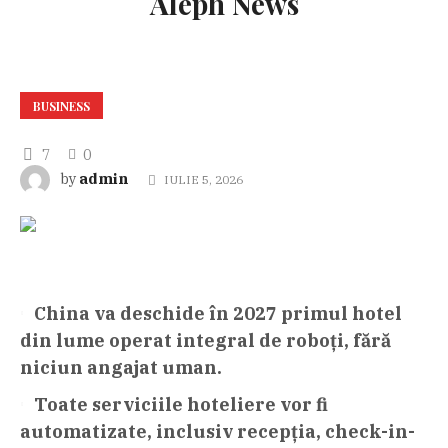
Aleph News
BUSINESS
7
0
admin
by
IULIE 5, 2026
China va deschide în 2027 primul hotel
din lume operat integral de roboți, fără
niciun angajat uman.
Toate serviciile hoteliere vor fi
automatizate, inclusiv recepția, check-in-