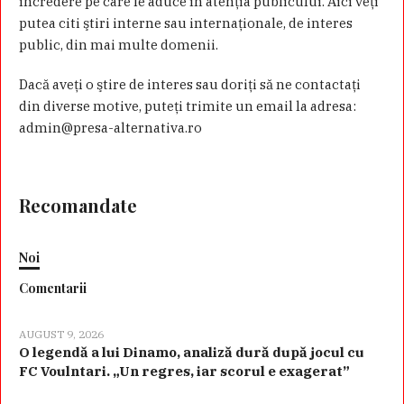
încredere pe care le aduce în atenţia publicului. Aici veţi
putea citi ştiri interne sau internaţionale, de interes
public, din mai multe domenii.
Dacă aveţi o ştire de interes sau doriţi să ne contactaţi
din diverse motive, puteţi trimite un email la adresa:
admin@presa-alternativa.ro
Recomandate
Noi
Comentarii
AUGUST 9, 2026
O legendă a lui Dinamo, analiză dură după jocul cu
FC Voulntari. „Un regres, iar scorul e exagerat”