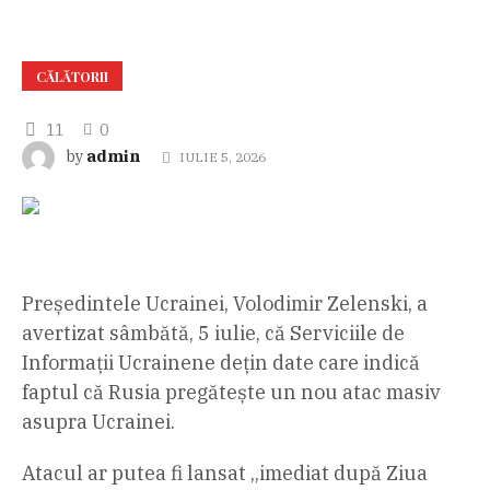
CĂLĂTORII
11
0
admin
by
IULIE 5, 2026
Președintele Ucrainei, Volodimir Zelenski, a
avertizat sâmbătă, 5 iulie, că Serviciile de
Informații Ucrainene dețin date care indică
faptul că Rusia pregătește un nou atac masiv
asupra Ucrainei.
Atacul ar putea fi lansat „imediat după Ziua