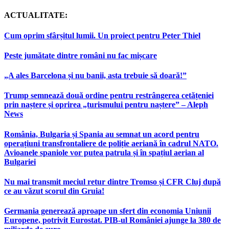
ACTUALITATE:
Cum oprim sfârșitul lumii. Un proiect pentru Peter Thiel
Peste jumătate dintre români nu fac mișcare
„A ales Barcelona și nu banii, asta trebuie să doară!”
Trump semnează două ordine pentru restrângerea cetățeniei
prin naștere și oprirea „turismului pentru naștere” – Aleph
News
România, Bulgaria și Spania au semnat un acord pentru
operațiuni transfrontaliere de poliție aeriană în cadrul NATO.
Avioanele spaniole vor putea patrula și în spațiul aerian al
Bulgariei
Nu mai transmit meciul retur dintre Tromso și CFR Cluj după
ce au văzut scorul din Gruia!
Germania generează aproape un sfert din economia Uniunii
Europene, potrivit Eurostat. PIB-ul României ajunge la 380 de