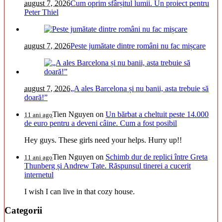
august 7, 2026
Cum oprim sfârșitul lumii. Un proiect pentru
Peter Thiel
august 7, 2026
Peste jumătate dintre români nu fac mișcare
august 7, 2026
„A ales Barcelona și nu banii, asta trebuie să
doară!”
Tien Nguyen
on
Un bărbat a cheltuit peste 14.000
11 ani ago
de euro pentru a deveni câine. Cum a fost posibil
Hey guys. These girls need your helps. Hurry up!!
Tien Nguyen
on
Schimb dur de replici între Greta
11 ani ago
Thunberg și Andrew Tate. Răspunsul tinerei a cucerit
internetul
I wish I can live in that cozy house.
Categorii