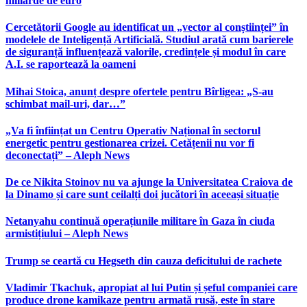
miliarde de euro
Cercetătorii Google au identificat un „vector al conștiinței” în
modelele de Inteligență Artificială. Studiul arată cum barierele
de siguranță influențează valorile, credințele și modul în care
A.I. se raportează la oameni
Mihai Stoica, anunț despre ofertele pentru Bîrligea: „S-au
schimbat mail-uri, dar…”
„Va fi înființat un Centru Operativ Național în sectorul
energetic pentru gestionarea crizei. Cetățenii nu vor fi
deconectați” – Aleph News
De ce Nikita Stoinov nu va ajunge la Universitatea Craiova de
la Dinamo și care sunt ceilalți doi jucători în aceeași situație
Netanyahu continuă operațiunile militare în Gaza în ciuda
armistițiului – Aleph News
Trump se ceartă cu Hegseth din cauza deficitului de rachete
Vladimir Tkachuk, apropiat al lui Putin și șeful companiei care
produce drone kamikaze pentru armată rusă, este în stare