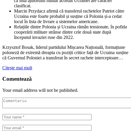
că lista ajutorului militar acordat Ucrainei are caracter
clasificat.
Marcin Przydacz afirmă că transferul rachetelor Patriot către
Ucraina este foarte probabil și susține că Polonia și-a cedat
locul în lista de livrare a sistemelor americane.
Relațiile dintre Polonia și Ucraina rămân tensionate, în pofida
cooperării militare strânse dintre cele două state după
începutul invaziei ruse din 2022.
Krzysztof Bosak, liderul partidului Mișcarea Națională, formațiune
poloneză de extremă dreapta cu poziții critice față de Ucraina susține
că Guvernul Poloniei a transferat în secret rachete interceptoare…
Citeşte mai mult
Comentează
Your email address will not be published.