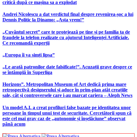
critică după ce mașina sa a explodat
Andrei Nicolescu a dat verdictul final despre revenirea-șoc a lui
Dennis Politic la Dinamo: „Asta vrem!”
„Cuvântul secret” care te protejează pe tine și pe familia ta de
fraudele la telefon realizate cu ajutorul Inteligenței Artificiale.
Ce recomandă experții
„Europa îi va simți lipsa”
„Le arată patronilor date falsificate!”. Acuzații grave despre ce
se întâmplă în Superliga
Horizons”. Metropolitan Museum of Art dedică prima mare
retrospectivă designerului și aduce în prim-plan atât creațiile
sale, cât și controversele care i-au marcat cariera – Aleph News
Un model A.I. a creat profiluri false bazate pe identitatea unor
persoane în timpul unui test de securitate. Cercetătorii spun că
este cel mai grav caz de „autonomie și înșelăciune” observat
până acum