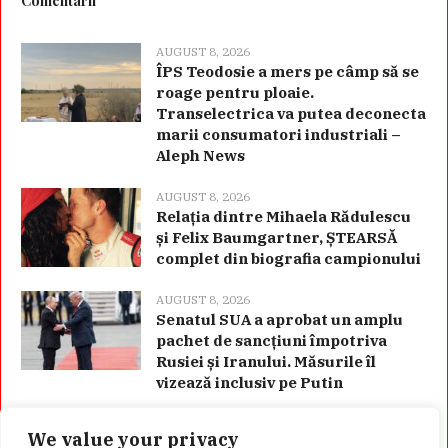
Comentarii
AUGUST 8, 2026
ÎPS Teodosie a mers pe câmp să se
roage pentru ploaie.
Transelectrica va putea deconecta
marii consumatori industriali –
Aleph News
AUGUST 8, 2026
Relația dintre Mihaela Rădulescu
și Felix Baumgartner, ȘTEARSĂ
complet din biografia campionului
AUGUST 8, 2026
Senatul SUA a aprobat un amplu
pachet de sancțiuni împotriva
Rusiei și Iranului. Măsurile îl
vizează inclusiv pe Putin
We value your privacy