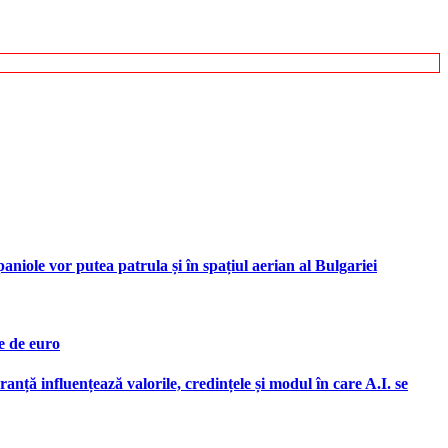
iole vor putea patrula și în spațiul aerian al Bulgariei
e de euro
ranță influențează valorile, credințele și modul în care A.I. se