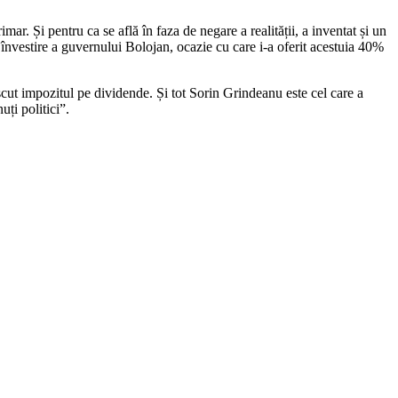
r. Și pentru ca se află în faza de negare a realității, a inventat și un
 învestire a guvernului Bolojan, ocazie cu care i-a oferit acestuia 40%
escut impozitul pe dividende. Și tot Sorin Grindeanu este cel care a
ți politici”.