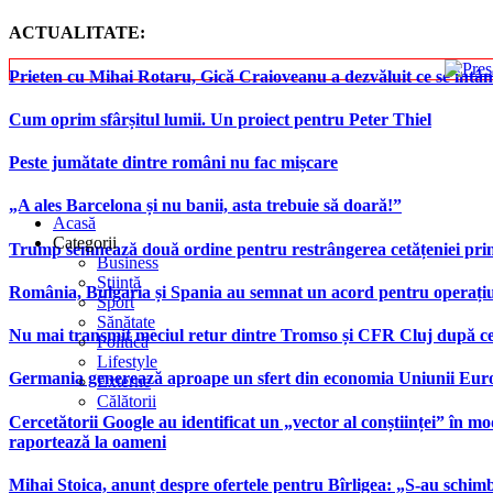
ACTUALITATE:
Prieten cu Mihai Rotaru, Gică Craioveanu a dezvăluit ce se înt
Cum oprim sfârșitul lumii. Un proiect pentru Peter Thiel
Peste jumătate dintre români nu fac mișcare
„A ales Barcelona și nu banii, asta trebuie să doară!”
Acasă
Categorii
Trump semnează două ordine pentru restrângerea cetățeniei prin
Business
Știință
România, Bulgaria și Spania au semnat un acord pentru operațiuni 
Sport
Sănătate
Nu mai transmit meciul retur dintre Tromso și CFR Cluj după ce
Politică
Lifestyle
Germania generează aproape un sfert din economia Uniunii Europ
Externe
Călătorii
Cercetătorii Google au identificat un „vector al conștiinței” în mod
raportează la oameni
Mihai Stoica, anunț despre ofertele pentru Bîrligea: „S-au schim