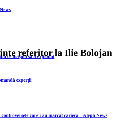
h News
te referitor la Ilie Bolojan
upă ce mașina sa a explodat
ecomandă experții
i controversele care i-au marcat cariera – Aleph News