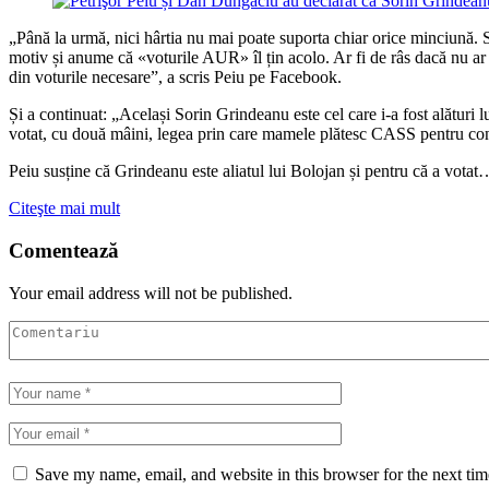
„Până la urmă, nici hârtia nu mai poate suporta chiar orice minciună. So
motiv și anume că «voturile AUR» îl țin acolo. Ar fi de râs dacă nu ar 
din voturile necesare”, a scris Peiu pe Facebook.
Și a continuat: „Același Sorin Grindeanu este cel care i-a fost alături 
votat, cu două mâini, legea prin care mamele plătesc CASS pentru concediu
Peiu susține că Grindeanu este aliatul lui Bolojan și pentru că a votat
Citeşte mai mult
Comentează
Your email address will not be published.
Save my name, email, and website in this browser for the next ti