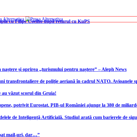
âmpla cu Filipe Coelho după returul cu KuPS
 naștere și oprirea „turismului pentru naștere” – Aleph News
transfrontaliere de poliție aeriană în cadrul NATO. Avioanele span
 au văzut scorul din Gruia!
ene, potrivit Eurostat. PIB-ul României ajunge la 380 de miliard
elele de Inteligență Artificială. Studiul arată cum barierele de sigu
bat mail-uri, dar…”