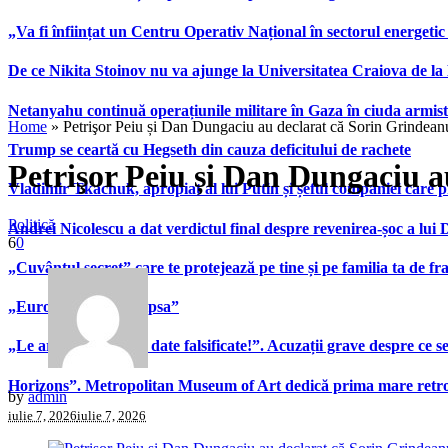
„Va fi înființat un Centru Operativ Național în sectorul energetic
De ce Nikita Stoinov nu va ajunge la Universitatea Craiova de la Di
Netanyahu continuă operațiunile militare în Gaza în ciuda armist
Home
»
Petrişor Peiu și Dan Dungaciu au declarat că Sorin Grindeanu 
Trump se ceartă cu Hegseth din cauza deficitului de rachete
Petrişor Peiu și Dan Dungaciu au
Vladimir Tkachuk, apropiat al lui Putin și șeful companiei care 
Politică
Andrei Nicolescu a dat verdictul final despre revenirea-șoc a lui
6
0
„Cuvântul secret” care te protejează pe tine și pe familia ta de fra
„Europa îi va simți lipsa”
„Le arată patronilor date falsificate!”. Acuzații grave despre ce s
Horizons”. Metropolitan Museum of Art dedică prima mare retrospe
by
admin
iulie 7, 2026
iulie 7, 2026