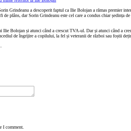
rin Grindeanu a descoperit faptul ca Ilie Bolojan a rămas premier interima
fi de plâns, dar Sorin Grindeanu este cel care a condus chiar ședința de
lui Ilie Bolojan și atunci când a crescut TVA-ul. Dar și atunci când a cr
l de îngrijire a copilului, la fel și veteranii de război sau foștii deținu
…
me I comment.