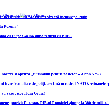
iei și Iranului. Măsurile îl vizează inclusiv pe Putin
în Polonia”
âmpla cu Filipe Coelho după returul cu KuPS
 naștere și oprirea „turismului pentru naștere” – Aleph News
transfrontaliere de poliție aeriană în cadrul NATO. Avioanele span
 au văzut scorul din Gruia!
ene, potrivit Eurostat. PIB-ul României ajunge la 380 de miliard