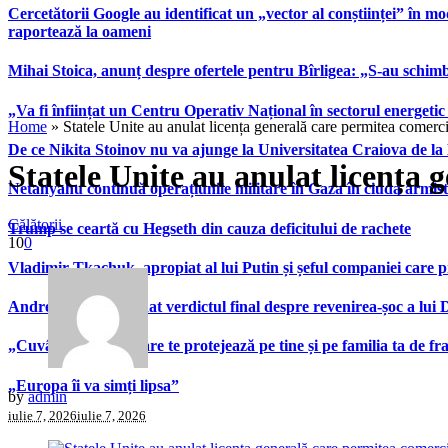
Cercetătorii Google au identificat un „vector al conștiinței” în mod
raportează la oameni
Mihai Stoica, anunț despre ofertele pentru Bîrligea: „S-au schim
„Va fi înființat un Centru Operativ Național în sectorul energetic
Home
»
Statele Unite au anulat licența generală care permitea comerci
De ce Nikita Stoinov nu va ajunge la Universitatea Craiova de la Di
Statele Unite au anulat licența 
Netanyahu continuă operațiunile militare în Gaza în ciuda armist
Călătorii
Trump se ceartă cu Hegseth din cauza deficitului de rachete
10
0
Vladimir Tkachuk, apropiat al lui Putin și șeful companiei care 
Andrei Nicolescu a dat verdictul final despre revenirea-șoc a lui
„Cuvântul secret” care te protejează pe tine și pe familia ta de fra
„Europa îi va simți lipsa”
by
admin
iulie 7, 2026
iulie 7, 2026