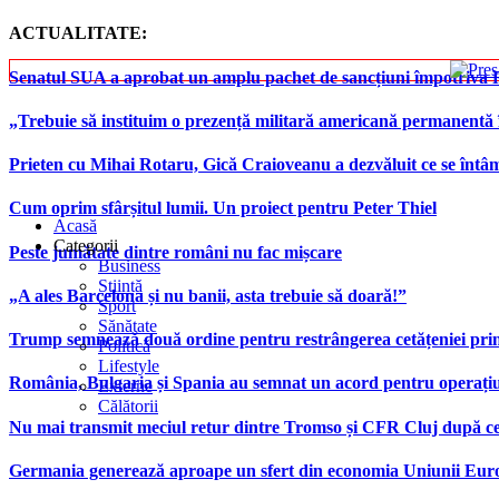
ACTUALITATE:
Senatul SUA a aprobat un amplu pachet de sancțiuni împotriva Rus
„Trebuie să instituim o prezență militară americană permanentă 
Prieten cu Mihai Rotaru, Gică Craioveanu a dezvăluit ce se înt
Cum oprim sfârșitul lumii. Un proiect pentru Peter Thiel
Acasă
Categorii
Peste jumătate dintre români nu fac mișcare
Business
Știință
„A ales Barcelona și nu banii, asta trebuie să doară!”
Sport
Sănătate
Trump semnează două ordine pentru restrângerea cetățeniei prin
Politică
Lifestyle
România, Bulgaria și Spania au semnat un acord pentru operațiuni 
Externe
Călătorii
Nu mai transmit meciul retur dintre Tromso și CFR Cluj după ce
Germania generează aproape un sfert din economia Uniunii Europ