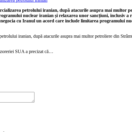
ercializarea petrolului iranian, după atacurile asupra mai multor 
gramului nuclear iranian și relaxarea unor sancțiuni, inclusiv a res
egocia cu Iranul un acord care include limitarea programului nuclea
 petrolului iranian, după atacurile asupra mai multor petroliere din Strâ
ezoreriei SUA a precizat că…