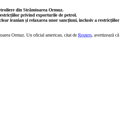
petroliere din Strâmtoarea Ormuz.
tricțiilor privind exporturile de petrol.
r iranian și relaxarea unor sancțiuni, inclusiv a restricțiilor
mtoarea Ormuz. Un oficial american, citat de
Reuters
, avertizează că