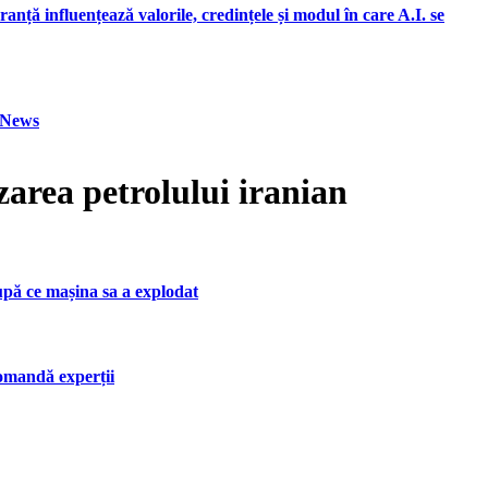
ranță influențează valorile, credințele și modul în care A.I. se
h News
zarea petrolului iranian
upă ce mașina sa a explodat
ecomandă experții