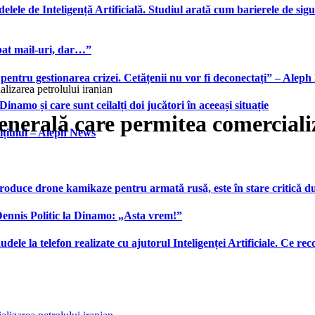
elele de Inteligență Artificială. Studiul arată cum barierele de sigu
bat mail-uri, dar…”
 pentru gestionarea crizei. Cetățenii nu vor fi deconectați” – Alep
alizarea petrolului iranian
namo și care sunt ceilalți doi jucători în aceeași situație
generală care permitea comerciali
ițiului – Aleph News
produce drone kamikaze pentru armată rusă, este în stare critică d
 Dennis Politic la Dinamo: „Asta vrem!”
udele la telefon realizate cu ajutorul Inteligenței Artificiale. Ce r