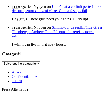
Tien Nguyen
on
Un bărbat a cheltuit peste 14.000
11 ani ago
de euro pentru a deveni câine. Cum a fost posibil
Hey guys. These girls need your helps. Hurry up!!
Tien Nguyen
on
Schimb dur de replici între Greta
11 ani ago
Thunberg și Andrew Tate. Răspunsul tinerei a cucerit
internetul
I wish I can live in that cozy house.
Categorii
Categorii
Acasă
Confidentialitate
GDPR
Presa Alternativa