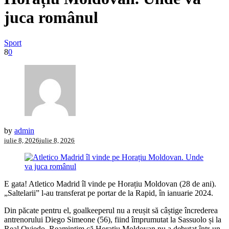
juca românul
Sport
8
0
by
admin
iulie 8, 2026
iulie 8, 2026
E gata! Atletico Madrid îl vinde pe Horațiu Moldovan (28 de ani).
„Saltelarii” l-au transferat pe portar de la Rapid, în ianuarie 2024.
Din păcate pentru el, goalkeeperul nu a reușit să câștige încrederea
antrenorului Diego Simeone (56), fiind împrumutat la Sassuolo și la
Real Oviedo. Reamintim că Horațiu Moldovan nu a debutat într-un