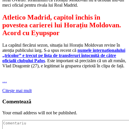
meci oficial pentru rivala lui Real Madrid.
Atletico Madrid, capitol închis în
povestea carierei lui Horațiu Moldovan.
Acord cu Eyupspor
La capătul fiecărui sezon, situația lui Horațiu Moldovan revine în
atenția publicului larg. S-a spus recent că
numele internaționalului
„tricolor” e trecut pe lista de transferuri întocmită de către
oficialii clubului Pafos
. Este important să precizăm că un alt român,
Vlad Dragomir (27), e legitimat la gruparea cipriotă în clipa de față.
…
Citeşte mai mult
Comentează
Your email address will not be published.