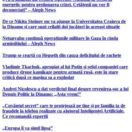
energetic pentru gestionarea crizei. Cetățenii nu vor fi
deconectați” – Aleph News
De ce Nikita Stoinov nu va ajunge la Universitatea Craiova de
la Dinamo și care sunt ceilalți doi jucători în aceeași situație
Netanyahu continuă operațiunile militare în Gaza în ciuda
armistițiului – Aleph News
Trump se ceartă cu Hegseth din cauza deficitului de rachete
Vladimir Tkachuk, apropiat al lui Putin și șeful companiei care
produce drone kamikaze pentru armată rusă, este în stare
critică după ce mașina sa a explodat
Andrei Nicolescu a dat verdictul final despre revenirea-șoc a lui
Dennis Politic la Dinamo: „Asta vrem!”
„Cuvântul secret” care te protejează pe tine și pe familia ta de
fraudele la telefon realizate cu ajutorul Inteligenței Artificiale.
Ce recomandă experții
„Europa îi va simți lipsa”