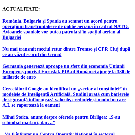
ACTUALITATE:
România, Bulgaria și Spania au semnat un acord pentru
operațiuni transfrontaliere de poliție aeriană în cadrul NATO.
Avioanele spaniole vor putea patrula și în spațiul aerian al
Bulgariei
Nu mai transmit meciul retur dintre Tromso și CFR Cluj după
ce au văzut scorul din Gruia!
Germania generează aproape un sfert din economia Uniunii
Europene, potrivit Eurostat. PIB-ul României ajunge la 380 de
miliarde de euro
Cercetătorii Google au identificat un „vector al conștiinței” în
modelele de Inteligență Artificială. Studiul arată cum barierele
de siguranță influențează valorile, credințele și modul în care
A.I. se raportează la oameni
Mihai Stoica, anunț despre ofertele pentru Bîrligea: „S-au
schimbat mail-uri, dar…”
„Va fi înființat un Centru Operativ Național în sectorul