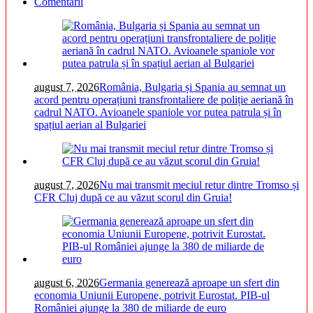
Comentarii
august 7, 2026
România, Bulgaria și Spania au semnat un
acord pentru operațiuni transfrontaliere de poliție aeriană în
cadrul NATO. Avioanele spaniole vor putea patrula și în
spațiul aerian al Bulgariei
august 7, 2026
Nu mai transmit meciul retur dintre Tromso și
CFR Cluj după ce au văzut scorul din Gruia!
august 6, 2026
Germania generează aproape un sfert din
economia Uniunii Europene, potrivit Eurostat. PIB-ul
României ajunge la 380 de miliarde de euro