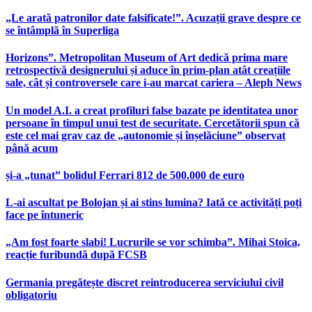
„Le arată patronilor date falsificate!”. Acuzații grave despre ce
se întâmplă în Superliga
Horizons”. Metropolitan Museum of Art dedică prima mare
retrospectivă designerului și aduce în prim-plan atât creațiile
sale, cât și controversele care i-au marcat cariera – Aleph News
Un model A.I. a creat profiluri false bazate pe identitatea unor
persoane în timpul unui test de securitate. Cercetătorii spun că
este cel mai grav caz de „autonomie și înșelăciune” observat
până acum
și-a „tunat” bolidul Ferrari 812 de 500.000 de euro
L-ai ascultat pe Bolojan și ai stins lumina? Iată ce activități poți
face pe întuneric
„Am fost foarte slabi! Lucrurile se vor schimba”. Mihai Stoica,
reacție furibundă după FCSB
Germania pregătește discret reintroducerea serviciului civil
obligatoriu