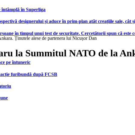
e întâmplă în Superliga
ctivă designerului și aduce în prim-plan atât creațiile sale, cât ș
ersoane în timpul unui test de securitate. Cercetătorii spun că este
kara. Ținutele alese de partenera lui Nicușor Dan
ru la Summitul NATO de la Ankar
face pe întuneric
 reacție furibundă după FCSB
atoriu
bune