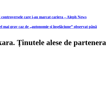
i controversele care i-au marcat cariera – Aleph News
 cel mai grav caz de „autonomie și înșelăciune” observat până
a. Ținutele alese de partenera