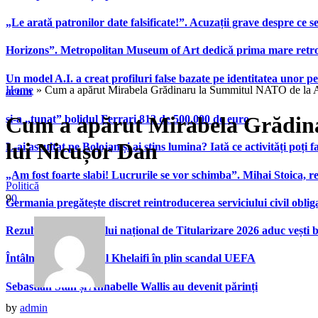
„Le arată patronilor date falsificate!”. Acuzații grave despre ce s
Horizons”. Metropolitan Museum of Art dedică prima mare retrospe
Un model A.I. a creat profiluri false bazate pe identitatea unor p
Home
»
Cum a apărut Mirabela Grădinaru la Summitul NATO de la An
acum
Cum a apărut Mirabela Grădina
și-a „tunat” bolidul Ferrari 812 de 500.000 de euro
lui Nicușor Dan
L-ai ascultat pe Bolojan și ai stins lumina? Iată ce activități poți 
„Am fost foarte slabi! Lucrurile se vor schimba”. Mihai Stoica,
Politică
9
0
Germania pregătește discret reintroducerea serviciului civil oblig
Rezultatele examenului național de Titularizare 2026 aduc vești 
Întâlnire Ceferin – Al Khelaifi în plin scandal UEFA
Sebastian Stan și Annabelle Wallis au devenit părinți
by
admin