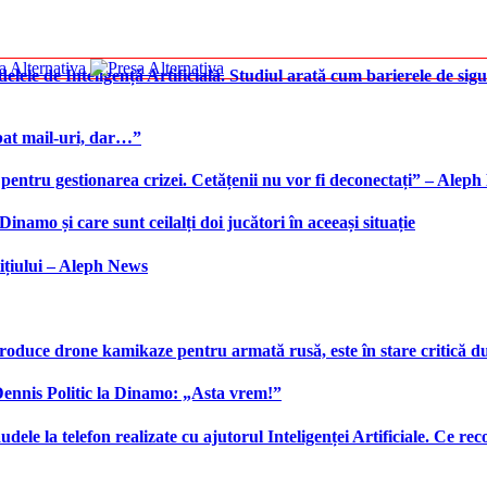
elele de Inteligență Artificială. Studiul arată cum barierele de sigu
bat mail-uri, dar…”
 pentru gestionarea crizei. Cetățenii nu vor fi deconectați” – Alep
namo și care sunt ceilalți doi jucători în aceeași situație
ițiului – Aleph News
produce drone kamikaze pentru armată rusă, este în stare critică d
 Dennis Politic la Dinamo: „Asta vrem!”
udele la telefon realizate cu ajutorul Inteligenței Artificiale. Ce r