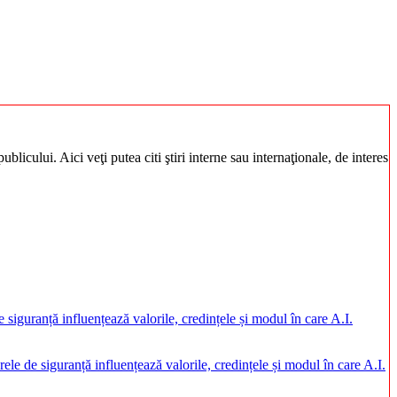
blicului. Aici veţi putea citi ştiri interne sau internaţionale, de interes
rele de siguranță influențează valorile, credințele și modul în care A.I.