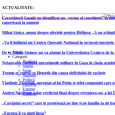
ACTUALITATE:
Cercetătorii Google au identificat un „vector al conștiinței” în mod
raportează la oameni
Mihai Stoica, anunț despre ofertele pentru Bîrligea: „S-au schim
„Va fi înființat un Centru Operativ Național în sectorul energetic
Acasă
De ce Nikita Stoinov nu va ajunge la Universitatea Craiova de la Di
Categorii
Business
Netanyahu continuă operațiunile militare în Gaza în ciuda armist
Știință
Sport
Trump se ceartă cu Hegseth din cauza deficitului de rachete
Sănătate
Politică
Vladimir Tkachuk, apropiat al lui Putin și șeful companiei care 
Lifestyle
Externe
Andrei Nicolescu a dat verdictul final despre revenirea-șoc a lui
Călătorii
„Cuvântul secret” care te protejează pe tine și pe familia ta de fra
„Europa îi va simți lipsa”