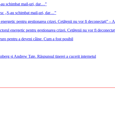
gea: „S-au schimbat mail-uri, dar…”
ectorul energetic pentru gestionarea crizei. Cetățenii nu vor fi deconect
euro pentru a deveni câine. Cum a fost posibil
nberg și Andrew Tate. Răspunsul tinerei a cucerit internetul