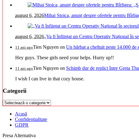
august 6, 2026
Mihai Stoica, anunț despre ofertele pentru Bîrli
august 6, 2026
„Va fi înființat un Centru Operativ Național în s
Tien Nguyen
on
Un bărbat a cheltuit peste 14.000 de 
11 ani ago
Hey guys. These girls need your helps. Hurry up!!
Tien Nguyen
on
Schimb dur de replici între Greta Thu
11 ani ago
I wish I can live in that cozy house.
Categorii
Categorii
Acasă
Confidentialitate
GDPR
Presa Alternativa