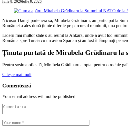
iulie 8, 2026
iulie 8, 2026
Nicușor Dan și partenera sa, Mirabela Grădinaru, au participat la Sum
României a ales două ținute diferite pe parcursul reuniunii, una pentru 
Liderii mai multor state s-au reunit la Ankara, unde a avut loc Summit
România spre Turcia cu un avion Spartan și au fost întâmpinați pe aero
Ținuta purtată de Mirabela Grădinaru la 
Pentru sosirea oficială, Mirabela Grădinaru a optat pentru o rochie g
Citeşte mai mult
Comentează
Your email address will not be published.