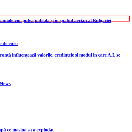
iole vor putea patrula și în spațiul aerian al Bulgariei
e de euro
ranță influențează valorile, credințele și modul în care A.I. se
h News
upă ce mașina sa a explodat