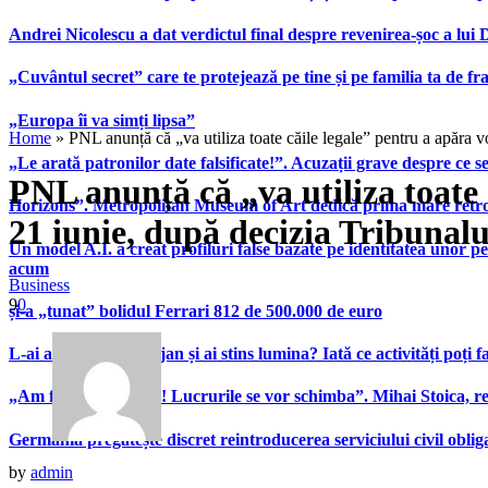
Andrei Nicolescu a dat verdictul final despre revenirea-șoc a lui
„Cuvântul secret” care te protejează pe tine și pe familia ta de fra
„Europa îi va simți lipsa”
Home
»
PNL anunță că „va utiliza toate căile legale” pentru a apăra 
„Le arată patronilor date falsificate!”. Acuzații grave despre ce s
PNL anunță că „va utiliza toate
Horizons”. Metropolitan Museum of Art dedică prima mare retrospe
21 iunie, după decizia Tribunalu
Un model A.I. a creat profiluri false bazate pe identitatea unor p
acum
Business
9
0
și-a „tunat” bolidul Ferrari 812 de 500.000 de euro
L-ai ascultat pe Bolojan și ai stins lumina? Iată ce activități poți 
„Am fost foarte slabi! Lucrurile se vor schimba”. Mihai Stoica,
Germania pregătește discret reintroducerea serviciului civil oblig
by
admin