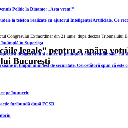
 Dennis Politic la Dinamo: „Asta vrem!”
udele la telefon realizate cu ajutorul Inteligenței Artificiale. Ce r
votul Congresului Extraordinar din 21 iunie, după decizia Tribunalului B
e întâmplă în Superliga
 căile legale” pentru a apăra vot
ctivă designerului și aduce în prim-plan atât creațiile sale, cât ș
lui București
ersoane în timpul unui test de securitate. Cercetătorii spun că este
face pe întuneric
 reacție furibundă după FCSB
atoriu