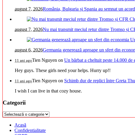
august 7, 2026
România, Bulgaria și Spania au semnat un acord pe
august 7, 2026
Nu mai transmit meciul retur dintre Tromso și C
august 6, 2026
Germania generează aproape un sfert din economi
Tien Nguyen
on
Un bărbat a cheltuit peste 14.000 de 
11 ani ago
Hey guys. These girls need your helps. Hurry up!!
Tien Nguyen
on
Schimb dur de replici între Greta Thu
11 ani ago
I wish I can live in that cozy house.
Categorii
Categorii
Acasă
Confidentialitate