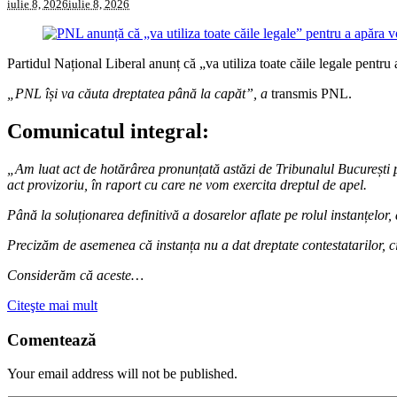
iulie 8, 2026
iulie 8, 2026
Partidul Național Liberal anunț că „va utiliza toate căile legale pentru 
„PNL își va căuta dreptatea până la capăt”, a
transmis PNL.
Comunicatul integral:
„Am luat act de hotărârea pronunțată astăzi de Tribunalul București
act provizoriu, în raport cu care ne vom exercita dreptul de apel.
Până la soluționarea definitivă a dosarelor aflate pe rolul instanțelor
Precizăm de asemenea că instanța nu a dat dreptate contestatarilor, c
Considerăm că aceste…
Citeşte mai mult
Comentează
Your email address will not be published.