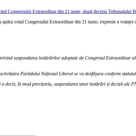
a apăra votul Congresului Extraordinar din 21 iunie, expresie a voinței ma
 privind suspendarea hotărârilor adoptate de Congresul Extraordinar al
, activitatea Partidului Național Liberal se va desfășura conform statutu
i a decis, în mod provizoriu, suspendarea unor hotărâri și decizii ale P