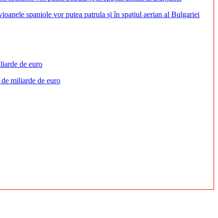
anele spaniole vor putea patrula și în spațiul aerian al Bulgariei
 de miliarde de euro