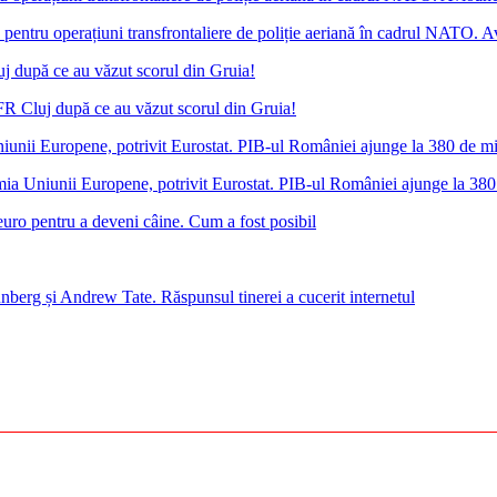
ntru operațiuni transfrontaliere de poliție aeriană în cadrul NATO. Avio
FR Cluj după ce au văzut scorul din Gruia!
a Uniunii Europene, potrivit Eurostat. PIB-ul României ajunge la 380
euro pentru a deveni câine. Cum a fost posibil
nberg și Andrew Tate. Răspunsul tinerei a cucerit internetul