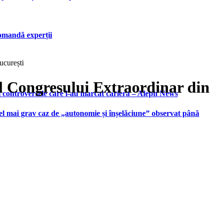
ecomandă experții
ucurești
ul Congresului Extraordinar din
i controversele care i-au marcat cariera – Aleph News
 cel mai grav caz de „autonomie și înșelăciune” observat până