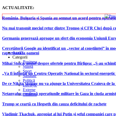
ACTUALITATE:
România, Bulgaria și Spania au semnat un acord pentru operațiuni 
Nu mai transmit meciul retur dintre Tromso și CFR Cluj după ce
Germania generează aproape un sfert din economia Uniunii Europ
Cercetătorii Google au identificat un „vector al conștiinței” în mod
Acasă
raportează la oameni
Categorii
Business
Mihai Stoica, anunț despre ofertele pentru Bîrligea: „S-au schim
Știință
Sport
„Va fi înființat un Centru Operativ Național în sectorul energetic
Sănătate
Politică
De ce Nikita Stoinov nu va ajunge la Universitatea Craiova de la Di
Lifestyle
Externe
Netanyahu continuă operațiunile militare în Gaza în ciuda armist
Călătorii
Trump se ceartă cu Hegseth din cauza deficitului de rachete
Vladimir Tkachuk, apropiat al lui Putin și șeful companiei care 