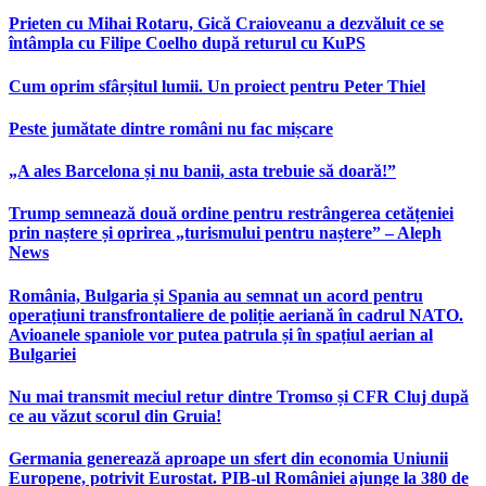
Prieten cu Mihai Rotaru, Gică Craioveanu a dezvăluit ce se
întâmpla cu Filipe Coelho după returul cu KuPS
Cum oprim sfârșitul lumii. Un proiect pentru Peter Thiel
Peste jumătate dintre români nu fac mișcare
„A ales Barcelona și nu banii, asta trebuie să doară!”
Trump semnează două ordine pentru restrângerea cetățeniei
prin naștere și oprirea „turismului pentru naștere” – Aleph
News
România, Bulgaria și Spania au semnat un acord pentru
operațiuni transfrontaliere de poliție aeriană în cadrul NATO.
Avioanele spaniole vor putea patrula și în spațiul aerian al
Bulgariei
Nu mai transmit meciul retur dintre Tromso și CFR Cluj după
ce au văzut scorul din Gruia!
Germania generează aproape un sfert din economia Uniunii
Europene, potrivit Eurostat. PIB-ul României ajunge la 380 de