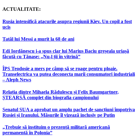
ACTUALITATE:
Rusia intensifică atacurile asupra regiunii Kiev. Un copil a fost
ucis
Tatăl lui Messi a murit la 68 de ani
Edi Iordănescu i-a spus clar lui Marius Baciu greșeala uriașă
făcută cu Tănase: „Nu-l ții în vitrină”
ÎPS Teodosie a mers pe câmp să se roage pentru ploaie.
Transelectrica va putea deconecta marii consumatori industriali
– Aleph News
Relația dintre Mihaela Rădulescu și Felix Baumgartner,
ȘTEARSĂ complet din biografia campionului
Senatul SUA a aprobat un amplu pachet de sancțiuni împotriva
Rusiei și Iranului. Măsurile îl vizează inclusiv pe Putin
„Trebuie să instituim o prezență militară americană
permanentă în Polonia”