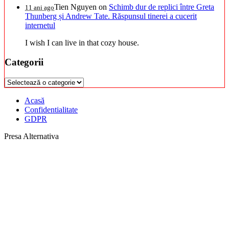
Tien Nguyen
on
Schimb dur de replici între Greta
11 ani ago
Thunberg și Andrew Tate. Răspunsul tinerei a cucerit
internetul
I wish I can live in that cozy house.
Categorii
Categorii
Acasă
Confidentialitate
GDPR
Presa Alternativa