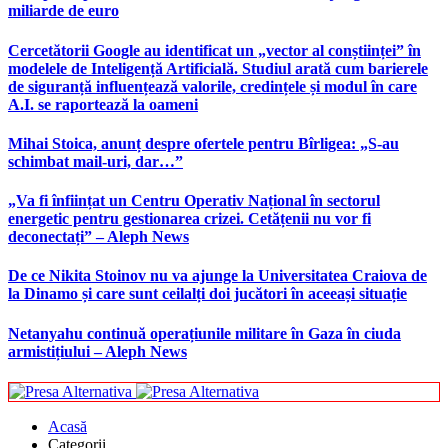
miliarde de euro
Cercetătorii Google au identificat un „vector al conștiinței” în
modelele de Inteligență Artificială. Studiul arată cum barierele
de siguranță influențează valorile, credințele și modul în care
A.I. se raportează la oameni
Mihai Stoica, anunț despre ofertele pentru Bîrligea: „S-au
schimbat mail-uri, dar…”
„Va fi înființat un Centru Operativ Național în sectorul
energetic pentru gestionarea crizei. Cetățenii nu vor fi
deconectați” – Aleph News
De ce Nikita Stoinov nu va ajunge la Universitatea Craiova de
la Dinamo și care sunt ceilalți doi jucători în aceeași situație
Netanyahu continuă operațiunile militare în Gaza în ciuda
armistițiului – Aleph News
Acasă
Categorii