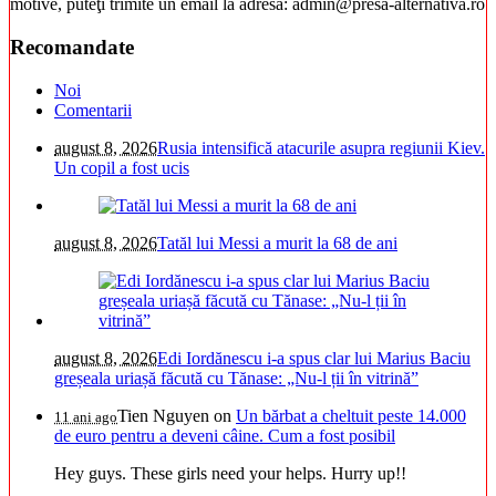
motive, puteţi trimite un email la adresa: admin@presa-alternativa.ro
Recomandate
Noi
Comentarii
august 8, 2026
Rusia intensifică atacurile asupra regiunii Kiev.
Un copil a fost ucis
august 8, 2026
Tatăl lui Messi a murit la 68 de ani
august 8, 2026
Edi Iordănescu i-a spus clar lui Marius Baciu
greșeala uriașă făcută cu Tănase: „Nu-l ții în vitrină”
Tien Nguyen
on
Un bărbat a cheltuit peste 14.000
11 ani ago
de euro pentru a deveni câine. Cum a fost posibil
Hey guys. These girls need your helps. Hurry up!!