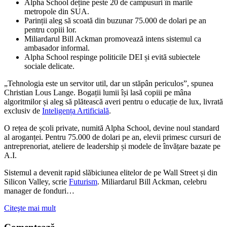
Alpha School deține peste 20 de campusuri în marile
metropole din SUA.
Parinții aleg să scoată din buzunar 75.000 de dolari pe an
pentru copiii lor.
Miliardarul Bill Ackman promovează intens sistemul ca
ambasador informal.
Alpha School respinge politicile DEI și evită subiectele
sociale delicate.
„Tehnologia este un servitor util, dar un stăpân periculos”, spunea
Christian Lous Lange. Bogații lumii își lasă copiii pe mâna
algoritmilor și aleg să plătească averi pentru o educație de lux, livrată
exclusiv de
Inteligența Artificială
.
O rețea de școli private, numită Alpha School, devine noul standard
al aroganței. Pentru 75.000 de dolari pe an, elevii primesc cursuri de
antreprenoriat, ateliere de leadership și modele de învățare bazate pe
A.I.
Sistemul a devenit rapid slăbiciunea elitelor de pe Wall Street și din
Silicon Valley, scrie
Futurism
. Miliardarul Bill Ackman, celebru
manager de fonduri…
Citeşte mai mult