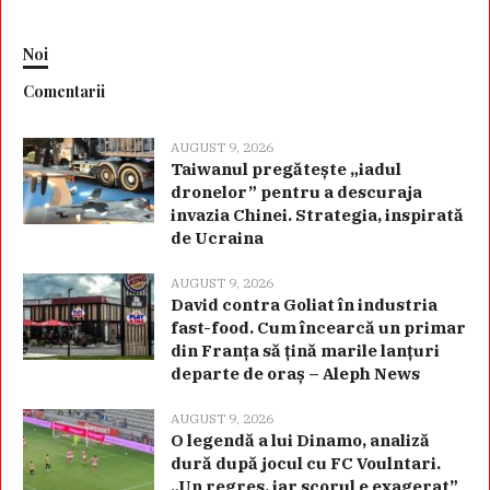
Noi
Comentarii
AUGUST 9, 2026
Taiwanul pregătește „iadul
dronelor” pentru a descuraja
invazia Chinei. Strategia, inspirată
de Ucraina
AUGUST 9, 2026
David contra Goliat în industria
fast-food. Cum încearcă un primar
din Franța să țină marile lanțuri
departe de oraș – Aleph News
AUGUST 9, 2026
O legendă a lui Dinamo, analiză
dură după jocul cu FC Voulntari.
„Un regres, iar scorul e exagerat”