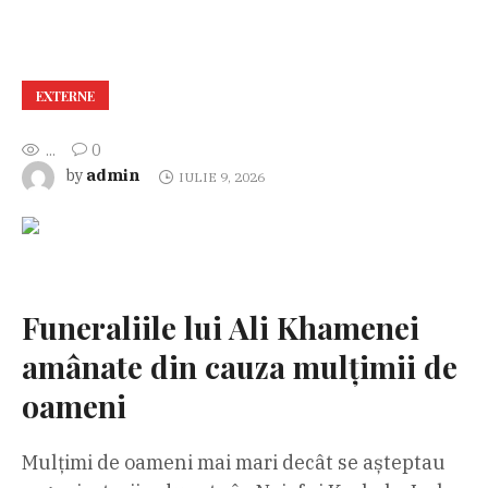
EXTERNE
...
0
admin
by
IULIE 9, 2026
Funeraliile lui Ali Khamenei
amânate din cauza mulțimii de
oameni
Mulțimi de oameni mai mari decât se așteptau