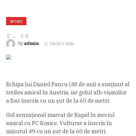
SPORT
...
0
admin
by
IULIE 9, 2026
Echipa lui Daniel Pancu (48 de ani) a susținut al
treilea amical în Austria, iar golul alb-vișiniilor
a fost înscris cu un șut de la 60 de metri.
Gol senzațional marcat de Rapid în meciul
amical cu FC Kosice. Vulturar a înscris în
minutul 49 cu un șut de la 60 de metri.