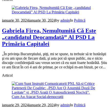
ianuarie 30, 2024
ianuarie 30, 2024
by
admin
In
Politică
Gabriela Firea, Nemulțumită Că Este
„candidatul Deocamdată” Al PSD La
Primăria Capitalei
„În privinţa Bucureştiului, ştiţi, mi se spune, tu trebuie să te hotărăşti
şi eu am spus de fiecare dată, şi asta pot să spun public, nu e nicio
discuţie confidenţială sau vreun secret că eu sunt foarte hotărâtă. Știu
ce am făcut în cei 4 ani de primar, pe ce echipă m-am bizuit, pe ce...
Articol
ianuarie 29, 2024
ianuarie 29, 2024
by
admin
In
Politică