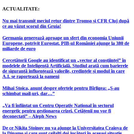
ACTUALITATE:
Nu mai transmit meciul retur dintre Tromso și CFR Cluj după
ce au văzut scorul din Gruia!
Germania generează aproape un sfert din economia Uniunii
Europene, potrivit Eurostat. PIB-ul României ajunge la 380 de
miliarde de euro
Cercetătorii Google au identificat un „vector al conștiinței” în
modelele de Inteligență Artificială. Studiul arată cum barierele
de siguranță influențează valorile, credințele și modul în care
A.I. se raportează la oameni
Mihai Stoica, anunț despre ofertele pentru Bîrligea: „S-au
schimbat mail-uri, dar…”
„Va fi înființat un Centru Operativ Național în sectorul
energetic pentru gestionarea crizei. Cetățenii nu vor fi
deconectați” – Aleph News
De ce Nikita Stoinov nu va ajunge la Universitatea Craiova de
la Dinamo și care sunt ceilalți doi jucători în aceeași situație