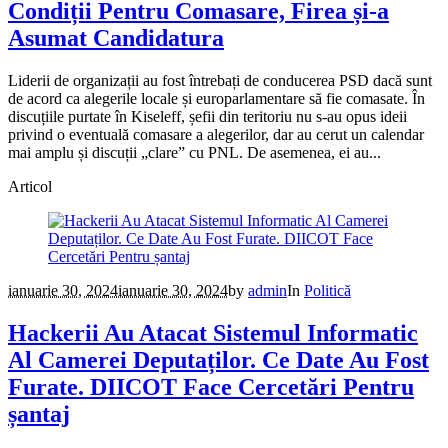
Condiții Pentru Comasare, Firea și-a
Asumat Candidatura
Liderii de organizații au fost întrebați de conducerea PSD dacă sunt
de acord ca alegerile locale și europarlamentare să fie comasate. În
discuțiile purtate în Kiseleff, șefii din teritoriu nu s-au opus ideii
privind o eventuală comasare a alegerilor, dar au cerut un calendar
mai amplu și discuții „clare” cu PNL. De asemenea, ei au...
Articol
ianuarie 30, 2024
ianuarie 30, 2024
by
admin
In
Politică
Hackerii Au Atacat Sistemul Informatic
Al Camerei Deputaților. Ce Date Au Fost
Furate. DIICOT Face Cercetări Pentru
șantaj