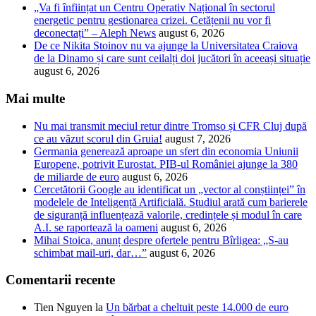
„Va fi înființat un Centru Operativ Național în sectorul
energetic pentru gestionarea crizei. Cetățenii nu vor fi
deconectați” – Aleph News
august 6, 2026
De ce Nikita Stoinov nu va ajunge la Universitatea Craiova
de la Dinamo și care sunt ceilalți doi jucători în aceeași situație
august 6, 2026
Mai multe
Nu mai transmit meciul retur dintre Tromso și CFR Cluj după
ce au văzut scorul din Gruia!
august 7, 2026
Germania generează aproape un sfert din economia Uniunii
Europene, potrivit Eurostat. PIB-ul României ajunge la 380
de miliarde de euro
august 6, 2026
Cercetătorii Google au identificat un „vector al conștiinței” în
modelele de Inteligență Artificială. Studiul arată cum barierele
de siguranță influențează valorile, credințele și modul în care
A.I. se raportează la oameni
august 6, 2026
Mihai Stoica, anunț despre ofertele pentru Bîrligea: „S-au
schimbat mail-uri, dar…”
august 6, 2026
Comentarii recente
Tien Nguyen
la
Un bărbat a cheltuit peste 14.000 de euro