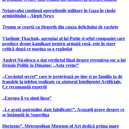
Netanyahu continuă operațiunile militare în Gaza în ciuda
armistițiului – Aleph News
Trump se ceartă cu Hegseth din cauza deficitului de rachete
Vladimir Tkachuk, apropiat al lui Putin și șeful companiei care
produce drone kamikaze pentru armată rusă, este în stare
critică după ce mașina sa a explodat
Andrei Nicolescu a dat verdictul final despre revenirea-șoc a lui
Dennis Politic la Dinamo: „Asta vrem!”
„Cuvântul secret” care te protejează pe tine și pe familia ta de
fraudele la telefon realizate cu ajutorul Inteligenței Artificiale.
Ce recomandă experții
„Europa îi va simți lipsa”
„Le arată patronilor date falsificate!”. Acuzații grave despre ce
se întâmplă în Superliga
Horizons”. Metropolitan Museum of Art dedică prima mare