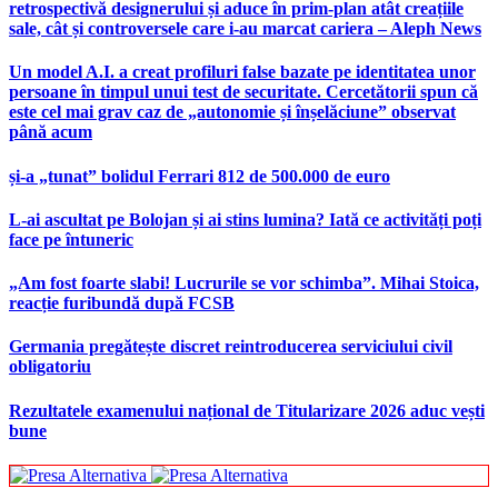
retrospectivă designerului și aduce în prim-plan atât creațiile
sale, cât și controversele care i-au marcat cariera – Aleph News
Un model A.I. a creat profiluri false bazate pe identitatea unor
persoane în timpul unui test de securitate. Cercetătorii spun că
este cel mai grav caz de „autonomie și înșelăciune” observat
până acum
și-a „tunat” bolidul Ferrari 812 de 500.000 de euro
L-ai ascultat pe Bolojan și ai stins lumina? Iată ce activități poți
face pe întuneric
„Am fost foarte slabi! Lucrurile se vor schimba”. Mihai Stoica,
reacție furibundă după FCSB
Germania pregătește discret reintroducerea serviciului civil
obligatoriu
Rezultatele examenului național de Titularizare 2026 aduc vești
bune