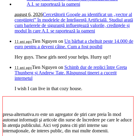
august 6, 2026
Cercetătorii Google au identificat un „vector al
conștiinței” în modelele de Inteligență Artificială. Studiul arată
cum barierele de siguranță influențează valorile, credințele și
modul în care A.I. se raportează la oameni
Tien Nguyen
on
Un bărbat a cheltuit peste 14.000 de
11 ani ago
euro pentru a deveni câine. Cum a fost posibil
Hey guys. These girls need your helps. Hurry up!!
Tien Nguyen
on
Schimb dur de replici între Greta
11 ani ago
Thunberg și Andrew Tate. Răspunsul tinerei a cucerit
internetul
I wish I can live in that cozy house.
presa-alternativa.ro este un agregator de ştiri care preia în mod
automat informaţii şi articole din surse de încredere pe care le aduce
în atenţia publicului. Aici veţi putea citi ştiri interne sau
internaţionale, de interes public, din mai multe domenii.