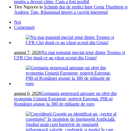
pentru a deveni câine. Cum a fost posibil
Tien Nguyen
la
Schimb dur de replici între Greta Thunberg și
Andrew Tate. Răspunsul tinerei a cucerit internetul
Noi
Comentarii
august 7, 2026
Nu mai transmit meciul retur dintre Tromso și
CFR Cluj după ce au văzut scorul din Gruia!
august 6, 2026
Germania generează aproape un sfert din
economia Uniunii Europene, potrivit Eurostat. PIB-ul
României ajunge la 380 de miliarde de euro