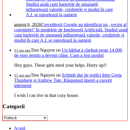
august 6, 2026
Cercetătorii Google au identificat un „vector al
conștiinței” în modelele de Inteligență Artificială. Studiul arată
cum barierele de siguranță influențează valorile, credințele și
modul în care A.I. se raportează la oameni
Tien Nguyen
on
Un bărbat a cheltuit peste 14.000
11 ani ago
de euro pentru a deveni câine. Cum a fost posibil
Hey guys. These girls need your helps. Hurry up!!
Tien Nguyen
on
Schimb dur de replici între Greta
11 ani ago
Thunberg și Andrew Tate. Răspunsul tinerei a cucerit
internetul
I wish I can live in that cozy house.
Categorii
Categorii
Acasă