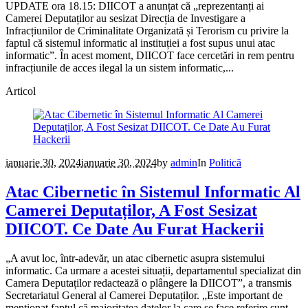
UPDATE ora 18.15: DIICOT a anunțat că „reprezentanți ai
Camerei Deputaților au sesizat Direcția de Investigare a
Infracțiunilor de Criminalitate Organizată și Terorism cu privire la
faptul că sistemul informatic al instituției a fost supus unui atac
informatic”. În acest moment, DIICOT face cercetări in rem pentru
infracțiunile de acces ilegal la un sistem informatic,...
Articol
ianuarie 30, 2024
ianuarie 30, 2024
by
admin
In
Politică
Atac Cibernetic în Sistemul Informatic Al
Camerei Deputaților, A Fost Sesizat
DIICOT. Ce Date Au Furat Hackerii
„A avut loc, într-adevăr, un atac cibernetic asupra sistemului
informatic. Ca urmare a acestei situații, departamentul specializat din
Camera Deputaților redactează o plângere la DIICOT”, a transmis
Secretariatul General al Camerei Deputaților. „Este important de
menționat faptul că majoritatea datelor la care se face referire sunt