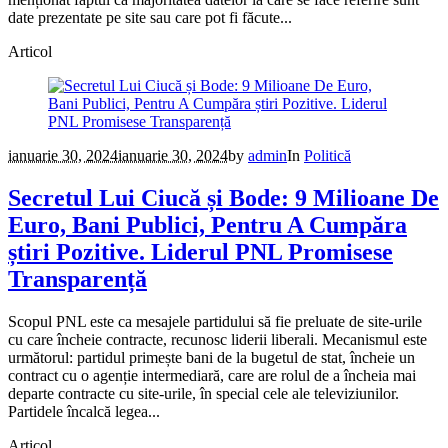
date prezentate pe site sau care pot fi făcute...
Articol
ianuarie 30, 2024
ianuarie 30, 2024
by
admin
In
Politică
Secretul Lui Ciucă și Bode: 9 Milioane De
Euro, Bani Publici, Pentru A Cumpăra
știri Pozitive. Liderul PNL Promisese
Transparență
Scopul PNL este ca mesajele partidului să fie preluate de site-urile
cu care încheie contracte, recunosc liderii liberali. Mecanismul este
următorul: partidul primește bani de la bugetul de stat, încheie un
contract cu o agenție intermediară, care are rolul de a încheia mai
departe contracte cu site-urile, în special cele ale televiziunilor.
Partidele încalcă legea...
Articol