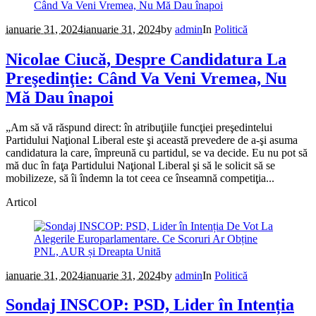
ianuarie 31, 2024
ianuarie 31, 2024
by
admin
In
Politică
Nicolae Ciucă, Despre Candidatura La
Preşedinţie: Când Va Veni Vremea, Nu
Mă Dau înapoi
„Am să vă răspund direct: în atribuţiile funcţiei preşedintelui
Partidului Naţional Liberal este şi această prevedere de a-şi asuma
candidatura la care, împreună cu partidul, se va decide. Eu nu pot să
mă duc în faţa Partidului Naţional Liberal şi să le solicit să se
mobilizeze, să îi îndemn la tot ceea ce înseamnă competiţia...
Articol
ianuarie 31, 2024
ianuarie 31, 2024
by
admin
In
Politică
Sondaj INSCOP: PSD, Lider în Intenția