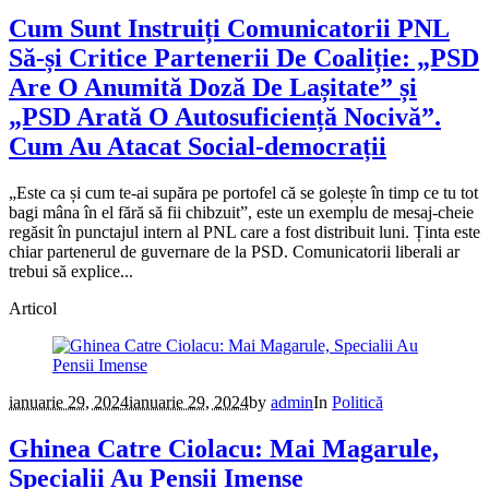
Cum Sunt Instruiți Comunicatorii PNL
Să-și Critice Partenerii De Coaliție: „PSD
Are O Anumită Doză De Lașitate” și
„PSD Arată O Autosuficiență Nocivă”.
Cum Au Atacat Social-democrații
„Este ca și cum te-ai supăra pe portofel că se golește în timp ce tu tot
bagi mâna în el fără să fii chibzuit”, este un exemplu de mesaj-cheie
regăsit în punctajul intern al PNL care a fost distribuit luni. Ținta este
chiar partenerul de guvernare de la PSD. Comunicatorii liberali ar
trebui să explice...
Articol
ianuarie 29, 2024
ianuarie 29, 2024
by
admin
In
Politică
Ghinea Catre Ciolacu: Mai Magarule,
Specialii Au Pensii Imense