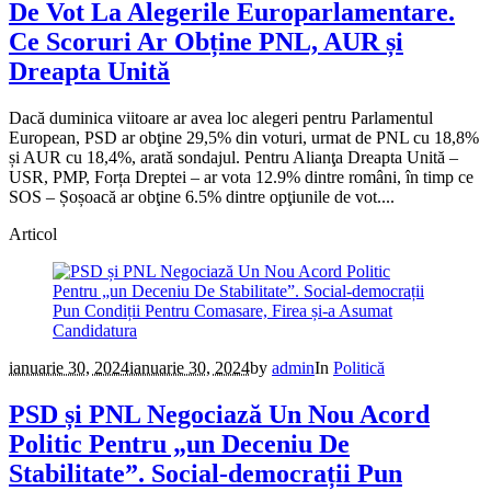
De Vot La Alegerile Europarlamentare.
Ce Scoruri Ar Obține PNL, AUR și
Dreapta Unită
Dacă duminica viitoare ar avea loc alegeri pentru Parlamentul
European, PSD ar obţine 29,5% din voturi, urmat de PNL cu 18,8%
și AUR cu 18,4%, arată sondajul. Pentru Alianţa Dreapta Unită –
USR, PMP, Forța Dreptei – ar vota 12.9% dintre români, în timp ce
SOS – Șoșoacă ar obţine 6.5% dintre opţiunile de vot....
Articol
ianuarie 30, 2024
ianuarie 30, 2024
by
admin
In
Politică
PSD și PNL Negociază Un Nou Acord
Politic Pentru „un Deceniu De
Stabilitate”. Social-democrații Pun