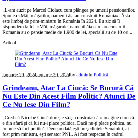
„L-am auzit pe Marcel Ciolacu cum plângea pe umerii pensionarilor.
Spunea «Măi, măgarilor, oamenii ăia au construit România». Ăsta
este limbaj de prim-ministru în România în 2024. Eu zic să îi
răspundem la fel. «Măi, măgarule, oamenii ăia care au construit
Romania au o pensie medie de 1.900 de lei, specialii au de 10 ori...
Articol
ianuarie 29, 2024
ianuarie 29, 2024
by
admin
In
Politică
Grindeanu, Atac La Ciucă: Se Bucură Că
Nu Este Din Acest Film Politic? Atunci De
Ce Nu Iese Din Film?
„Cred că Nicolae Ciucă dorește să-şi construiască o imagine cum că
e din afară şi că lui nu-i place politica. Dacă nu-ţi place politica, nu
trebuie să faci politică. Deocamdată eşti preşedintele Senatului, ai
fost prim-ministru, eşti senator PNL. Ai fost respectat în cadrul