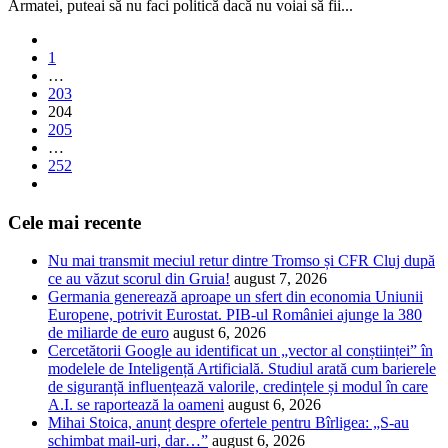
Armatei, puteai să nu faci politică dacă nu voiai să fii...
1
…
203
204
205
…
252
Cele mai recente
Nu mai transmit meciul retur dintre Tromso și CFR Cluj după
ce au văzut scorul din Gruia!
august 7, 2026
Germania generează aproape un sfert din economia Uniunii
Europene, potrivit Eurostat. PIB-ul României ajunge la 380
de miliarde de euro
august 6, 2026
Cercetătorii Google au identificat un „vector al conștiinței” în
modelele de Inteligență Artificială. Studiul arată cum barierele
de siguranță influențează valorile, credințele și modul în care
A.I. se raportează la oameni
august 6, 2026
Mihai Stoica, anunț despre ofertele pentru Bîrligea: „S-au
schimbat mail-uri, dar…”
august 6, 2026