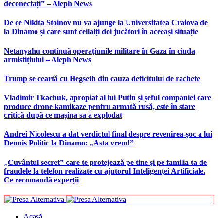
deconectați” – Aleph News
De ce Nikita Stoinov nu va ajunge la Universitatea Craiova de
la Dinamo și care sunt ceilalți doi jucători în aceeași situație
Netanyahu continuă operațiunile militare în Gaza în ciuda
armistițiului – Aleph News
Trump se ceartă cu Hegseth din cauza deficitului de rachete
Vladimir Tkachuk, apropiat al lui Putin și șeful companiei care
produce drone kamikaze pentru armată rusă, este în stare
critică după ce mașina sa a explodat
Andrei Nicolescu a dat verdictul final despre revenirea-șoc a lui
Dennis Politic la Dinamo: „Asta vrem!”
„Cuvântul secret” care te protejează pe tine și pe familia ta de
fraudele la telefon realizate cu ajutorul Inteligenței Artificiale.
Ce recomandă experții
Acasă