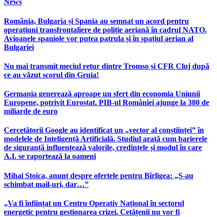
News
România, Bulgaria și Spania au semnat un acord pentru
operațiuni transfrontaliere de poliție aeriană în cadrul NATO.
Avioanele spaniole vor putea patrula și în spațiul aerian al
Bulgariei
Nu mai transmit meciul retur dintre Tromso și CFR Cluj după
ce au văzut scorul din Gruia!
Germania generează aproape un sfert din economia Uniunii
Europene, potrivit Eurostat. PIB-ul României ajunge la 380 de
miliarde de euro
Cercetătorii Google au identificat un „vector al conștiinței” în
modelele de Inteligență Artificială. Studiul arată cum barierele
de siguranță influențează valorile, credințele și modul în care
A.I. se raportează la oameni
Mihai Stoica, anunț despre ofertele pentru Bîrligea: „S-au
schimbat mail-uri, dar…”
„Va fi înființat un Centru Operativ Național în sectorul
energetic pentru gestionarea crizei. Cetățenii nu vor fi