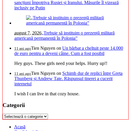
sancțiuni împotriva Rusiei și Iranului. Măsurile îl vizează
inclusiv pe Putin
august 7, 2026
„Trebuie să instituim o prezență militară
americană permanentă în Polonia”
Tien Nguyen
on
Un bărbat a cheltuit peste 14.000
11 ani ago
de euro pentru a deveni câine. Cum a fost posibil
Hey guys. These girls need your helps. Hurry up!!
Tien Nguyen
on
Schimb dur de replici între Greta
11 ani ago
Thunberg și Andrew Tate. Răspunsul tinerei a cucerit
internetul
I wish I can live in that cozy house.
Categorii
Categorii
Acasă