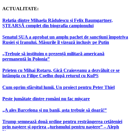
ACTUALITATE:
Relația dintre Mihaela Rădulescu și Felix Baumgartner,
ȘTEARSĂ complet din biografia campionului
Senatul SUA a aprobat un amplu pachet de sancțiuni împotriva
Rusiei și Iranului. Măsurile îl vizează inclusiv pe Putin
„Trebuie să instituim o prezență militară americană
permanentă în Polonia”
Prieten cu Mihai Rotaru, Gică Craioveanu a dezvăluit ce se
întâmpla cu Filipe Coelho după returul cu KuPS
Cum oprim sfârșitul lumii. Un proiect pentru Peter Thiel
Peste jumătate dintre români nu fac mișcare
„A ales Barcelona și nu banii, asta trebuie să doară!”
Trump semnează două ordine pentru restrângerea cetățeniei
prin naștere și oprirea „turismului pentru naștere” – Aleph