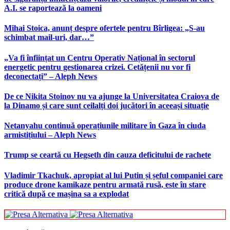
A.I. se raportează la oameni
Mihai Stoica, anunț despre ofertele pentru Bîrligea: „S-au
schimbat mail-uri, dar…”
„Va fi înființat un Centru Operativ Național în sectorul
energetic pentru gestionarea crizei. Cetățenii nu vor fi
deconectați” – Aleph News
De ce Nikita Stoinov nu va ajunge la Universitatea Craiova de
la Dinamo și care sunt ceilalți doi jucători în aceeași situație
Netanyahu continuă operațiunile militare în Gaza în ciuda
armistițiului – Aleph News
Trump se ceartă cu Hegseth din cauza deficitului de rachete
Vladimir Tkachuk, apropiat al lui Putin și șeful companiei care
produce drone kamikaze pentru armată rusă, este în stare
critică după ce mașina sa a explodat