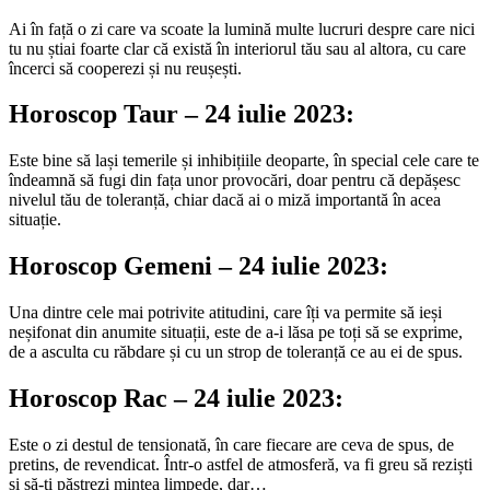
Ai în față o zi care va scoate la lumină multe lucruri despre care nici
tu nu știai foarte clar că există în interiorul tău sau al altora, cu care
încerci să cooperezi și nu reușești.
Horoscop Taur – 24 iulie 2023:
Este bine să lași temerile și inhibițiile deoparte, în special cele care te
îndeamnă să fugi din fața unor provocări, doar pentru că depășesc
nivelul tău de toleranță, chiar dacă ai o miză importantă în acea
situație.
Horoscop Gemeni – 24 iulie 2023:
Una dintre cele mai potrivite atitudini, care îți va permite să ieși
neșifonat din anumite situații, este de a-i lăsa pe toți să se exprime,
de a asculta cu răbdare și cu un strop de toleranță ce au ei de spus.
Horoscop Rac – 24 iulie 2023:
Este o zi destul de tensionată, în care fiecare are ceva de spus, de
pretins, de revendicat. Într-o astfel de atmosferă, va fi greu să reziști
și să-ți păstrezi mintea limpede, dar…