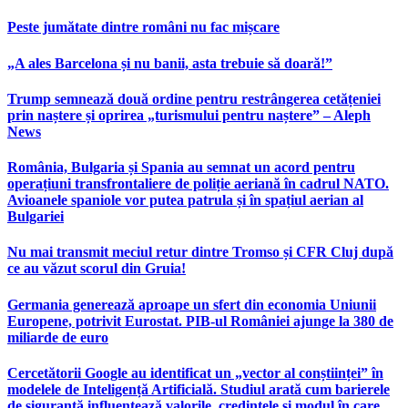
Peste jumătate dintre români nu fac mișcare
„A ales Barcelona și nu banii, asta trebuie să doară!”
Trump semnează două ordine pentru restrângerea cetățeniei
prin naștere și oprirea „turismului pentru naștere” – Aleph
News
România, Bulgaria și Spania au semnat un acord pentru
operațiuni transfrontaliere de poliție aeriană în cadrul NATO.
Avioanele spaniole vor putea patrula și în spațiul aerian al
Bulgariei
Nu mai transmit meciul retur dintre Tromso și CFR Cluj după
ce au văzut scorul din Gruia!
Germania generează aproape un sfert din economia Uniunii
Europene, potrivit Eurostat. PIB-ul României ajunge la 380 de
miliarde de euro
Cercetătorii Google au identificat un „vector al conștiinței” în
modelele de Inteligență Artificială. Studiul arată cum barierele
de siguranță influențează valorile, credințele și modul în care