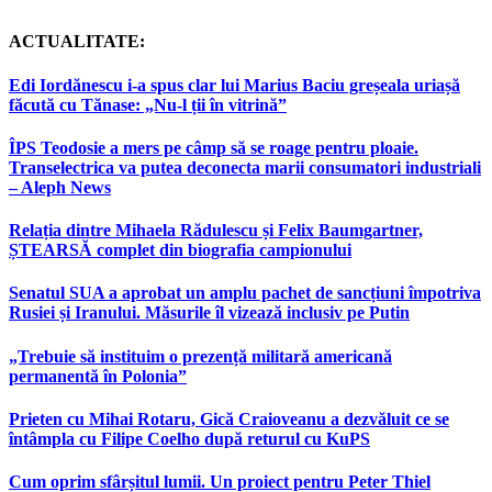
ACTUALITATE:
Edi Iordănescu i-a spus clar lui Marius Baciu greșeala uriașă
făcută cu Tănase: „Nu-l ții în vitrină”
ÎPS Teodosie a mers pe câmp să se roage pentru ploaie.
Transelectrica va putea deconecta marii consumatori industriali
– Aleph News
Relația dintre Mihaela Rădulescu și Felix Baumgartner,
ȘTEARSĂ complet din biografia campionului
Senatul SUA a aprobat un amplu pachet de sancțiuni împotriva
Rusiei și Iranului. Măsurile îl vizează inclusiv pe Putin
„Trebuie să instituim o prezență militară americană
permanentă în Polonia”
Prieten cu Mihai Rotaru, Gică Craioveanu a dezvăluit ce se
întâmpla cu Filipe Coelho după returul cu KuPS
Cum oprim sfârșitul lumii. Un proiect pentru Peter Thiel