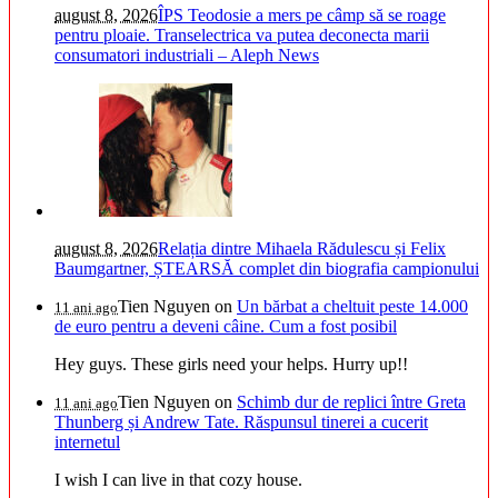
august 8, 2026
ÎPS Teodosie a mers pe câmp să se roage
pentru ploaie. Transelectrica va putea deconecta marii
consumatori industriali – Aleph News
august 8, 2026
Relația dintre Mihaela Rădulescu și Felix
Baumgartner, ȘTEARSĂ complet din biografia campionului
Tien Nguyen
on
Un bărbat a cheltuit peste 14.000
11 ani ago
de euro pentru a deveni câine. Cum a fost posibil
Hey guys. These girls need your helps. Hurry up!!
Tien Nguyen
on
Schimb dur de replici între Greta
11 ani ago
Thunberg și Andrew Tate. Răspunsul tinerei a cucerit
internetul
I wish I can live in that cozy house.