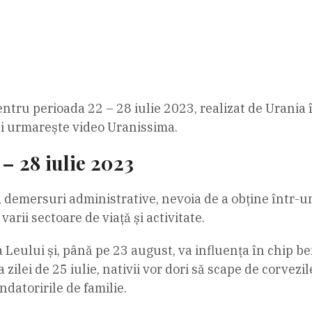
tru perioada 22 – 28 iulie 2023, realizat de Urania î
 și urmarește video Uranissima.
– 28 iulie 2023
ce, demersuri administrative, nevoia de a obține într-u
arii sectoare de viață și activitate.
ia Leului și, până pe 23 august, va influența în chip ben
a zilei de 25 iulie, nativii vor dori să scape de corvez
ndatoririle de familie.