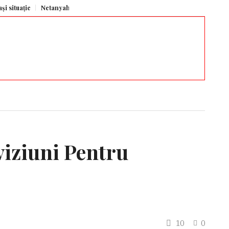
ție
Netanyahu continuă operațiunile militare în Gaza în ciuda armistițiulu
iziuni Pentru
10
0