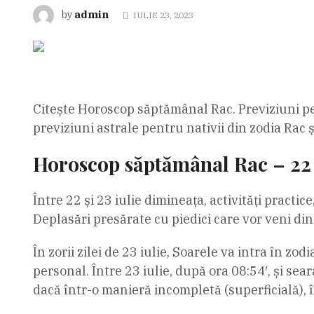
admin
by
IULIE 23, 2023
Citește Horoscop săptămânal Rac. Previziuni pen
previziuni astrale pentru nativii din zodia Rac
Horoscop săptămânal Rac – 22 
Între 22 și 23 iulie dimineața, activități practi
Deplasări presărate cu piedici care vor veni din v
În zorii zilei de 23 iulie, Soarele va intra în zod
personal. Între 23 iulie, după ora 08:54′, și sear
dacă într-o manieră incompletă (superficială), î