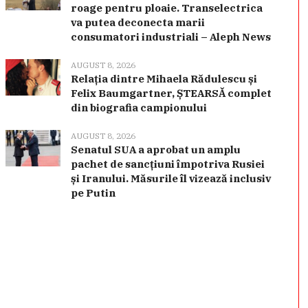
roage pentru ploaie. Transelectrica
va putea deconecta marii
consumatori industriali – Aleph News
AUGUST 8, 2026
Relația dintre Mihaela Rădulescu și
Felix Baumgartner, ȘTEARSĂ complet
din biografia campionului
AUGUST 8, 2026
Senatul SUA a aprobat un amplu
pachet de sancțiuni împotriva Rusiei
și Iranului. Măsurile îl vizează inclusiv
pe Putin