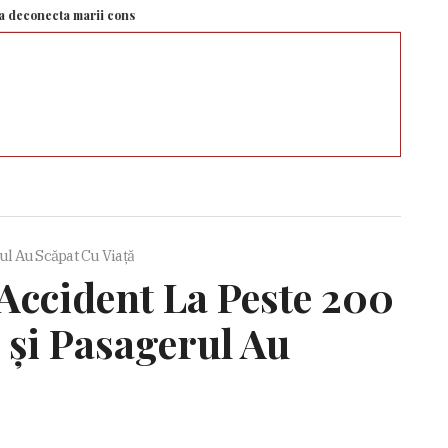
ecta marii consumatori industriali – Aleph News
Relația dintre Mihaela R
ul Au Scăpat Cu Viață
ccident La Peste 200
 și Pasagerul Au