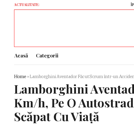
ACTUALITATE:
ÎPS Teodos
Acasă
Categorii
Home
»
Lamborghini Aventador Făcut Scrum într-un Accident L
Lamborghini Aventado
Km/h, Pe O Autostrad
Scăpat Cu Viață