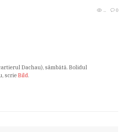
...
0
cartierul Dachau), sâmbătă. Bolidul
u, scrie
Bild
.