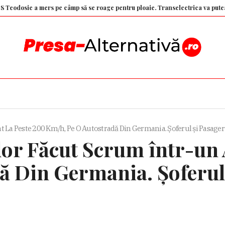
ie a mers pe câmp să se roage pentru ploaie. Transelectrica va putea decon
a Peste 200 Km/h, Pe O Autostradă Din Germania. Șoferul și Pasager
r Făcut Scrum într-un A
ă Din Germania. Șoferul