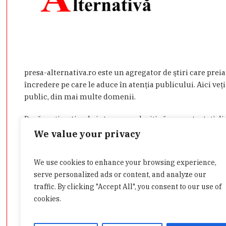
presa-alternativa.ro este un agregator de ştiri care prei
încredere pe care le aduce în atenţia publicului. Aici veţi
public, din mai multe domenii.
Dacă aveţi o ştire de interes sau doriţi să ne contactaţi d
admin@presa-alternativa.ro
We value your privacy
We use cookies to enhance your browsing experience,
Categorii
serve personalized ads or content, and analyze our
traffic. By clicking "Accept All", you consent to our use of
cookies.