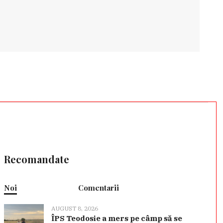
Recomandate
Noi
Comentarii
AUGUST 8, 2026
ÎPS Teodosie a mers pe câmp să se