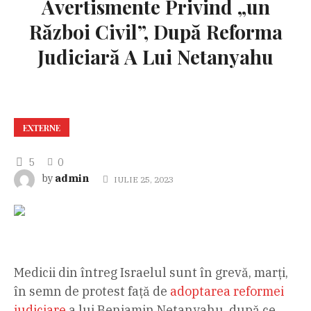
Avertismente Privind „un
Război Civil”, După Reforma
Judiciară A Lui Netanyahu
EXTERNE
5
0
admin
by
IULIE 25, 2023
Medicii din întreg Israelul sunt în grevă, marți,
în semn de protest față de
adoptarea reformei
judiciare
a lui Benjamin Netanyahu, după ce