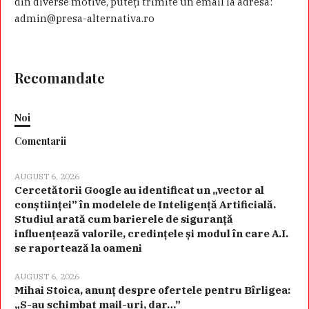
din diverse motive, puteţi trimite un email la adresa:
admin@presa-alternativa.ro
Recomandate
Noi
Comentarii
AUGUST 6, 2026
Cercetătorii Google au identificat un „vector al
conștiinței” în modelele de Inteligență Artificială.
Studiul arată cum barierele de siguranță
influențează valorile, credințele și modul în care A.I.
se raportează la oameni
AUGUST 6, 2026
Mihai Stoica, anunț despre ofertele pentru Bîrligea:
„S-au schimbat mail-uri, dar…”