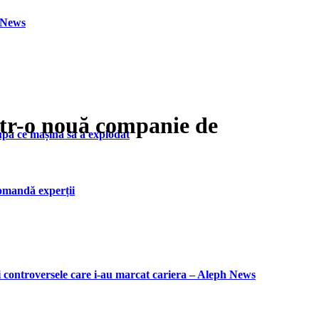
h News
ntr-o nouă companie de
upă ce mașina sa a explodat
ecomandă experții
i controversele care i-au marcat cariera – Aleph News