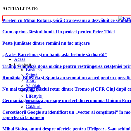
ACTUALITATE:
Prieten cu Mihai Rotaru, Gică Craioveanu a dezvăluit ce se înt
Cum oprim sfârșitul lumii. Un proiect pentru Peter Thiel
Peste jumătate dintre români nu fac mișcare
„A ales Barcelona și nu banii, asta trebuie să doară!”
Acasă
Categorii
Trump semnează două ordine pentru restrângerea cetățeniei prin
Business
Știință
România, Bulgaria și Spania au semnat un acord pentru operațiuni 
Sport
Sănătate
Nu mai transmit meciul retur dintre Tromso și CFR Cluj după ce
Politică
Lifestyle
Germania generează aproape un sfert din economia Uniunii Europ
Externe
Călătorii
Cercetătorii Google au identificat un „vector al conștiinței” în mod
raportează la oameni
Mihai Stoica, anunț despre ofertele pentru Bîrligea: „S-au schim