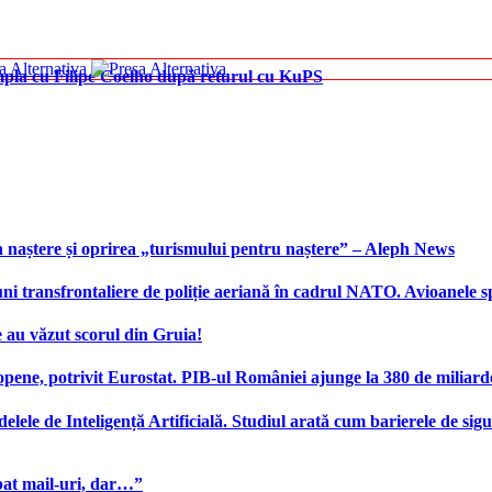
âmpla cu Filipe Coelho după returul cu KuPS
 naștere și oprirea „turismului pentru naștere” – Aleph News
transfrontaliere de poliție aeriană în cadrul NATO. Avioanele span
 au văzut scorul din Gruia!
ene, potrivit Eurostat. PIB-ul României ajunge la 380 de miliard
elele de Inteligență Artificială. Studiul arată cum barierele de sigu
bat mail-uri, dar…”