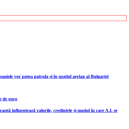
iole vor putea patrula și în spațiul aerian al Bulgariei
e de euro
ranță influențează valorile, credințele și modul în care A.I. se