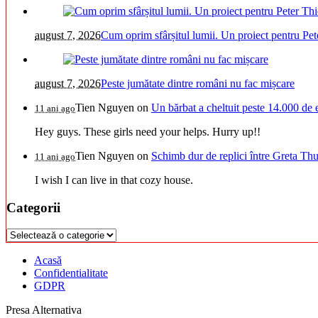
august 7, 2026
Cum oprim sfârșitul lumii. Un proiect pentru Pet
august 7, 2026
Peste jumătate dintre români nu fac mișcare
Tien Nguyen
on
Un bărbat a cheltuit peste 14.000 de 
11 ani ago
Hey guys. These girls need your helps. Hurry up!!
Tien Nguyen
on
Schimb dur de replici între Greta Thu
11 ani ago
I wish I can live in that cozy house.
Categorii
Categorii
Acasă
Confidentialitate
GDPR
Presa Alternativa