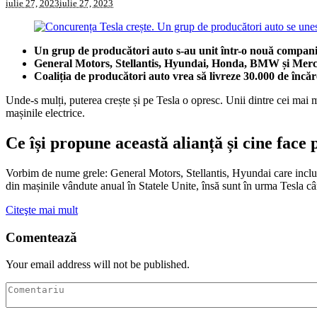
iulie 27, 2023
iulie 27, 2023
Un grup de producători auto s-au unit într-o nouă companie
General Motors, Stellantis, Hyundai, Honda, BMW și Merce
Coaliția de producători auto vrea să livreze 30.000 de înc
Unde-s mulți, puterea crește și pe Tesla o opresc. Unii dintre cei mai
mașinile electrice.
Ce își propune această alianță și cine face 
Vorbim de nume grele: General Motors, Stellantis, Hyundai care incl
din mașinile vândute anual în Statele Unite, însă sunt în urma Tesla câ
Citeşte mai mult
Comentează
Your email address will not be published.