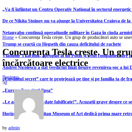
„Va fi înființat un Centru Operativ Național în sectorul energetic
De ce Nikita Stoinov nu va ajunge la Universitatea Craiova de la Di
Netanyahu continuă operațiunile militare în Gaza în ciuda armist
Home
»
Concurența Tesla crește. Un grup de producători auto se unes
Trump se ceartă cu Hegseth din cauza deficitului de rachete
Concurența Tesla crește. Un gru
Vladimir Tkachuk, apropiat al lui Putin și șeful companiei care 
încărcătoare electrice
Andrei Nicolescu a dat verdictul final despre revenirea-șoc a lui
Business
„Cuvântul secret” care te protejează pe tine și pe familia ta de fra
5
0
„Europa îi va simți lipsa”
„Le arată patronilor date falsificate!”. Acuzații grave despre ce s
Horizons”. Metropolitan Museum of Art dedică prima mare retrospe
by
admin