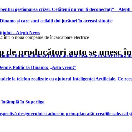
 pentru gestionarea crizei. Cetățenii nu vor fi deconectați” – Alep
namo și care sunt ceilalți doi jucători în aceeași situație
ițiului – Aleph News
c într-o nouă companie de încărcătoare electrice
p de producători auto se unesc î
produce drone kamikaze pentru armată rusă, este în stare critică d
 Dennis Politic la Dinamo: „Asta vrem!”
udele la telefon realizate cu ajutorul Inteligenței Artificiale. Ce r
e întâmplă în Superliga
ctivă designerului și aduce în prim-plan atât creațiile sale, cât ș