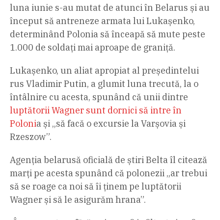
luna iunie s-au mutat de atunci în Belarus și au
început să antreneze armata lui Lukașenko,
determinând Polonia să înceapă să mute peste
1.000 de soldați mai aproape de graniță.
Lukașenko, un aliat apropiat al președintelui
rus Vladimir Putin, a glumit luna trecută, la o
întâlnire cu acesta, spunând că unii dintre
luptătorii Wagner sunt dornici să intre în
Poloni
a și „să facă o excursie la Varșovia și
Rzeszow”.
Agenția belarusă oficială de știri Belta îl citează
marți pe acesta spunând că polonezii „ar trebui
să se roage ca noi să îi ținem pe luptătorii
Wagner și să le asigurăm hrana”.