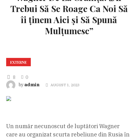
Trebui Să Se Roage Ca Noi Să
îi ținem Aici și Să Spună
Mulțumesc”
EXTERNE
8
0
admin
by
AUGUST 1, 2023
Un număr necunoscut de luptători Wagner
care au organizat scurta rebeliune din Rusia în