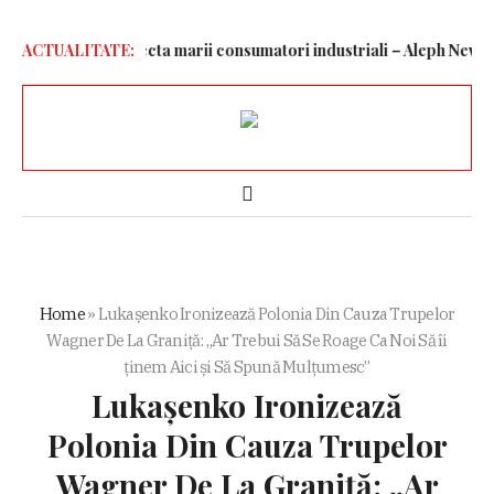
 va putea deconecta marii consumatori industriali – Aleph News
ACTUALITATE:
Home
»
Lukașenko Ironizează Polonia Din Cauza Trupelor
Wagner De La Graniță: „Ar Trebui Să Se Roage Ca Noi Să îi
ținem Aici și Să Spună Mulțumesc”
Lukașenko Ironizează
Polonia Din Cauza Trupelor
Wagner De La Graniță: „Ar