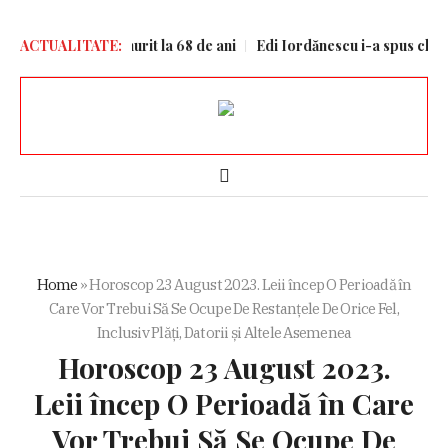
tăl lui Messi a murit la 68 de ani
ACTUALITATE:
Edi Iordănescu i-a spus clar lui M
Home
»
Horoscop 23 August 2023. Leii încep O Perioadă în
Care Vor Trebui Să Se Ocupe De Restanțele De Orice Fel,
Inclusiv Plăți, Datorii și Altele Asemenea
Horoscop 23 August 2023.
Leii încep O Perioadă în Care
Vor Trebui Să Se Ocupe De