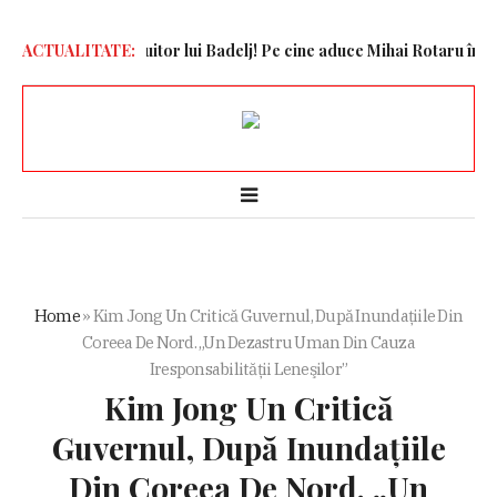
va i-a găsit înlocuitor lui Badelj! Pe cine aduce Mihai Rotaru în Băni
ACTUALITATE:
Home
»
Kim Jong Un Critică Guvernul, După Inundațiile Din
Coreea De Nord. „Un Dezastru Uman Din Cauza
Iresponsabilităţii Leneşilor”
Kim Jong Un Critică
Guvernul, După Inundațiile
Din Coreea De Nord. „Un