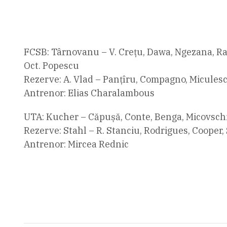
FCSB: Târnovanu – V. Crețu, Dawa, Ngezana, Rad
Oct. Popescu
Rezerve: A. Vlad – Panțîru, Compagno, Micules
Antrenor: Elias Charalambous
UTA: Kucher – Căpușă, Conte, Benga, Micovschi 
Rezerve: Stahl – R. Stanciu, Rodrigues, Cooper, S
Antrenor: Mircea Rednic