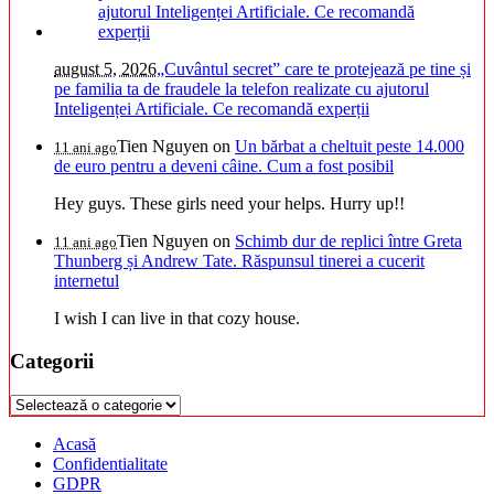
august 5, 2026
„Cuvântul secret” care te protejează pe tine și
pe familia ta de fraudele la telefon realizate cu ajutorul
Inteligenței Artificiale. Ce recomandă experții
Tien Nguyen
on
Un bărbat a cheltuit peste 14.000
11 ani ago
de euro pentru a deveni câine. Cum a fost posibil
Hey guys. These girls need your helps. Hurry up!!
Tien Nguyen
on
Schimb dur de replici între Greta
11 ani ago
Thunberg și Andrew Tate. Răspunsul tinerei a cucerit
internetul
I wish I can live in that cozy house.
Categorii
Categorii
Acasă
Confidentialitate
GDPR