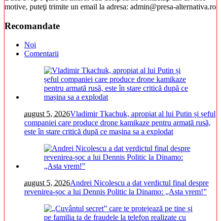
motive, puteţi trimite un email la adresa: admin@presa-alternativa.ro
Recomandate
Noi
Comentarii
august 5, 2026
Vladimir Tkachuk, apropiat al lui Putin și șeful
companiei care produce drone kamikaze pentru armată rusă,
este în stare critică după ce mașina sa a explodat
august 5, 2026
Andrei Nicolescu a dat verdictul final despre
revenirea-șoc a lui Dennis Politic la Dinamo: „Asta vrem!”