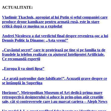
ACTUALITATE:
Vladimir Tkachuk, apropiat al lui Putin și șeful companiei care
produce drone kamikaze pentru armată rusă, este în stare
critică după ce mașina sa a explodat
Andrei Nicolescu a dat verdictul final despre revenirea-șoc a lui
Dennis Politic la Dinamo: „Asta vrem!”
„Cuvântul secret” care te protejează pe tine și pe familia ta de
fraudele la telefon realizate cu ajutorul Inteligenței Artificiale.
Ce recomandă experții
„Europa îi va simți lipsa”
„Le arată patronilor date falsificate!”. Acuzații grave despre ce
se întâmplă în Superliga
Horizons”. Metropolitan Museum of Art dedică prima mare
retrospectivă designerului și aduce în prim-plan atât creațiile
sale, cât și controversele care i-au marcat cariera – Aleph News