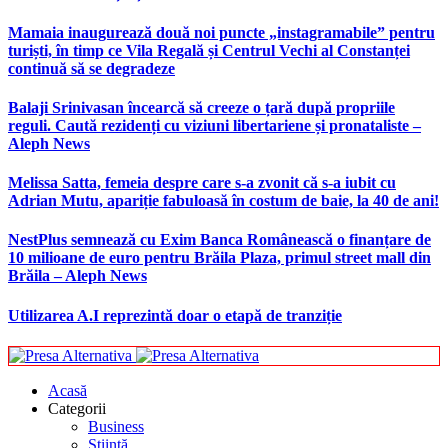
Mamaia inaugurează două noi puncte „instagramabile” pentru
turiști, în timp ce Vila Regală și Centrul Vechi al Constanței
continuă să se degradeze
Balaji Srinivasan încearcă să creeze o țară după propriile
reguli. Caută rezidenți cu viziuni libertariene și pronataliste –
Aleph News
Melissa Satta, femeia despre care s-a zvonit că s-a iubit cu
Adrian Mutu, apariție fabuloasă în costum de baie, la 40 de ani!
NestPlus semnează cu Exim Banca Românească o finanțare de
10 milioane de euro pentru Brăila Plaza, primul street mall din
Brăila – Aleph News
Utilizarea A.I reprezintă doar o etapă de tranziție
Acasă
Categorii
Business
Știință