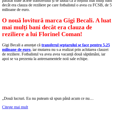
parafat toate actele transferului și se laudă că a obținut mai mulți bani
decât era clauza de reziliere pe care fotbalistul o avea cu FCSB, de 5
milioane de euro.
O nouă lovitură marca Gigi Becali. A luat
mai mulți bani decât era clauza de
reziliere a lui Florinel Coman!
Gigi Becali a anunțat că
transferul șeptarului se face pentru 5.25
milioane de euro
, iar mutarea nu s-a realizat prin achitarea clauzei
de reziliere. Fotbalistul va avea avea vacanță două săptămâni, iar
apoi se va prezenta la antrenamentele noii sale echipe.
„Două lucruri. Eu nu puteam să spun până acum ce nu…
Citeşte mai mult