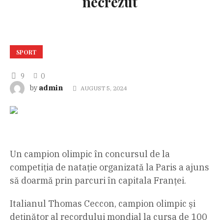
necrezut
SPORT
9
0
admin
by
AUGUST 5, 2024
Un campion olimpic în concursul de la
competiția de natație organizată la Paris a ajuns
să doarmă prin parcuri în capitala Franței.
Italianul Thomas Ceccon, campion olimpic și
deţinător al recordului mondial la cursa de 100