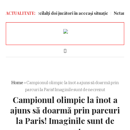
 și care sunt ceilalți doi jucători în aceeași situație
ACTUALITATE:
Netanyahu co
Home
»
Campionul olimpic la înot a ajuns să doarmă prin
parcuri la Paris! Imaginile sunt de necrezut
Campionul olimpic la înot a
ajuns să doarmă prin parcuri
la Paris! Imaginile sunt de