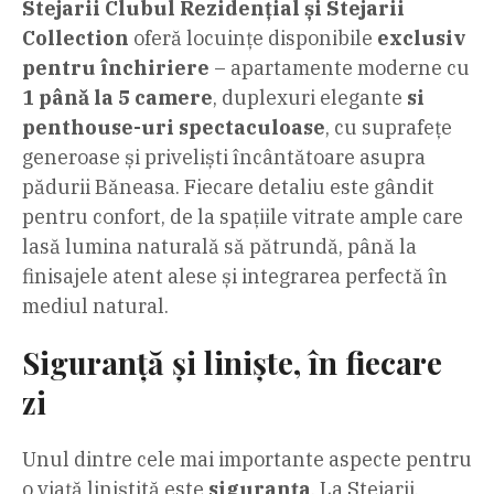
Stejarii Clubul Rezidențial și Stejarii
Collection
oferă locuințe disponibile
exclusiv
pentru închiriere
– apartamente moderne cu
1 până la 5 camere
, duplexuri elegante
si
penthouse-uri spectaculoase
, cu suprafețe
generoase și priveliști încântătoare asupra
pădurii Băneasa. Fiecare detaliu este gândit
pentru confort, de la spațiile vitrate ample care
lasă lumina naturală să pătrundă, până la
finisajele atent alese și integrarea perfectă în
mediul natural.
Siguranță și liniște, în fiecare
zi
Unul dintre cele mai importante aspecte pentru
o viață liniștită este
siguranța
. La Stejarii,