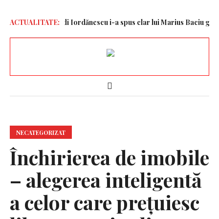
e ani
ACTUALITATE:
Edi Iordănescu i-a spus clar lui Marius Baciu greșeala uriașă f
NECATEGORIZAT
Închirierea de imobile
– alegerea inteligentă
a celor care prețuiesc