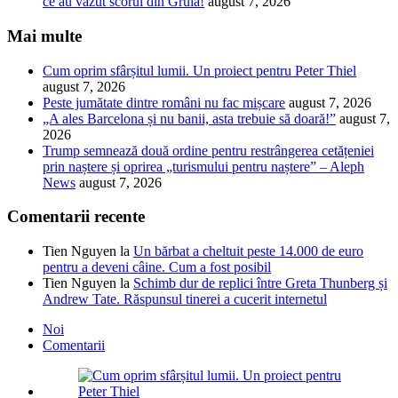
ce au văzut scorul din Gruia!
august 7, 2026
Mai multe
Cum oprim sfârșitul lumii. Un proiect pentru Peter Thiel
august 7, 2026
Peste jumătate dintre români nu fac mișcare
august 7, 2026
„A ales Barcelona și nu banii, asta trebuie să doară!”
august 7,
2026
Trump semnează două ordine pentru restrângerea cetățeniei
prin naștere și oprirea „turismului pentru naștere” – Aleph
News
august 7, 2026
Comentarii recente
Tien Nguyen
la
Un bărbat a cheltuit peste 14.000 de euro
pentru a deveni câine. Cum a fost posibil
Tien Nguyen
la
Schimb dur de replici între Greta Thunberg și
Andrew Tate. Răspunsul tinerei a cucerit internetul
Noi
Comentarii