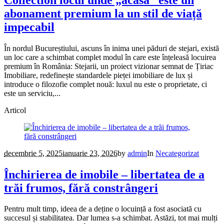
abonament premium la un stil de viață
impecabil
În nordul Bucureștiului, ascuns în inima unei păduri de stejari, există
un loc care a schimbat complet modul în care este înțeleasă locuirea
premium în România: Stejarii, un proiect vizionar semnat de Țiriac
Imobiliare, redefinește standardele pieței imobiliare de lux și
introduce o filozofie complet nouă: luxul nu este o proprietate, ci
este un serviciu,...
Articol
decembrie 5, 2025
ianuarie 23, 2026
by
admin
In
Necategorizat
Închirierea de imobile – libertatea de a
trăi frumos, fără constrângeri
Pentru mult timp, ideea de a deține o locuință a fost asociată cu
succesul și stabilitatea. Dar lumea s-a schimbat. Astăzi, tot mai mulți