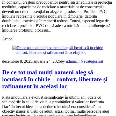
În contextul creșterii preocupărilor pentru sustenabilitate și protecția
mediului, capacitatea de reciclare a materialelor de construcții a
devenit un criteriu esențial în alegerea produselor. Profilele PVC
înfoliate reprezintă o soluție populară în tâmplărie, datorită
durabilității, esteticii și întreținerii reduse. Totuși, aspectul legat de
reciclare a profilelor PVC ridică adesea întrebări: cum influențează
înfolierea profilului procesul...
Articol
decembrie 8, 2025
ianuarie 24, 2026
by
admin
In
Necategorizat
De ce tot mai mulți oameni aleg să
locuiască în chirie – confort, libertate și
rafinament în același loc
Piața imobiliară a evoluat semnificativ în ultimii ani, odată cu
schimbările în stilul de viață, a priorităților și valorilor fiecăruia.
Dacă în trecut ideea de a deține o locuință era considerată un
obiectiv major al vieții de adult, astăzi tot mai multe persoane aleg
varianta închirierii. Această tendință nu este întâmplătoare –