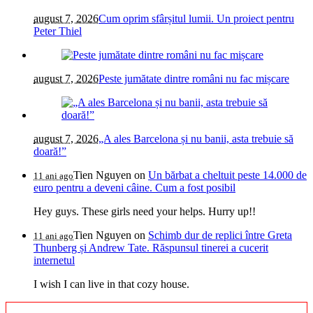
august 7, 2026
Cum oprim sfârșitul lumii. Un proiect pentru
Peter Thiel
august 7, 2026
Peste jumătate dintre români nu fac mișcare
august 7, 2026
„A ales Barcelona și nu banii, asta trebuie să
doară!”
Tien Nguyen
on
Un bărbat a cheltuit peste 14.000 de
11 ani ago
euro pentru a deveni câine. Cum a fost posibil
Hey guys. These girls need your helps. Hurry up!!
Tien Nguyen
on
Schimb dur de replici între Greta
11 ani ago
Thunberg și Andrew Tate. Răspunsul tinerei a cucerit
internetul
I wish I can live in that cozy house.