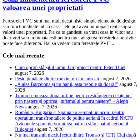
valoarea unei proprietati
Ferestrele PVC sunt mai mult decat niste simple elemente de design
sau functionalitate intr-o casa – ele pot avea un impact real asupra
valorii unei proprietati. Fie ca te gandesti sa vinzi casa in viitor sau
doar vrei sa o imbunatatesti pentru tine, alegerea ferestrelor potrivite
poate face diferenta. Hai sa vedem cum ferestrele PVC...
Cele mai recente
Cum oprim sfârșitul lumii. Un proiect pentru Peter Thiel
august 7, 2026
Peste jumătate dintre români nu fac mișcare
august 7, 2026
„A ales Barcelona și nu banii, asta trebuie să doară!”
august 7,
2026
Trump semnează două ordine pentru restrângerea cetățeniei
prin naștere și oprirea „turismului pentru naștere” – Aleph
News
august 7, 2026
România, Bulgaria și Spania au semnat un acord pentru
operațiuni transfrontaliere de poliție aeriană în cadrul NATO.
Avioanele spaniole vor putea patrula și în spațiul aerian al
Bulgariei
august 7, 2026
Nu mai transmit meciul retur dintre Tromso și CFR Cluj după