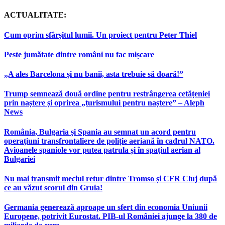
ACTUALITATE:
Cum oprim sfârșitul lumii. Un proiect pentru Peter Thiel
Peste jumătate dintre români nu fac mișcare
„A ales Barcelona și nu banii, asta trebuie să doară!”
Trump semnează două ordine pentru restrângerea cetățeniei
prin naștere și oprirea „turismului pentru naștere” – Aleph
News
România, Bulgaria și Spania au semnat un acord pentru
operațiuni transfrontaliere de poliție aeriană în cadrul NATO.
Avioanele spaniole vor putea patrula și în spațiul aerian al
Bulgariei
Nu mai transmit meciul retur dintre Tromso și CFR Cluj după
ce au văzut scorul din Gruia!
Germania generează aproape un sfert din economia Uniunii
Europene, potrivit Eurostat. PIB-ul României ajunge la 380 de