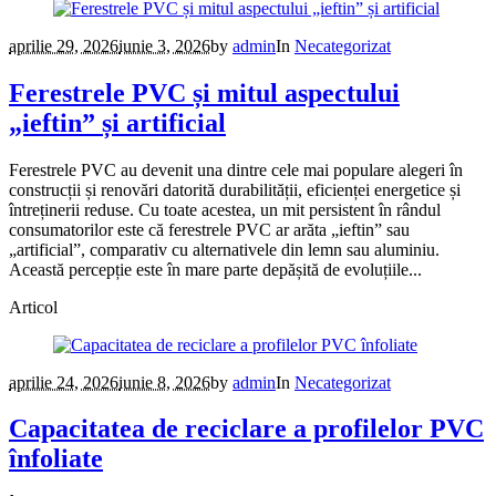
aprilie 29, 2026
iunie 3, 2026
by
admin
In
Necategorizat
Ferestrele PVC și mitul aspectului
„ieftin” și artificial
Ferestrele PVC au devenit una dintre cele mai populare alegeri în
construcții și renovări datorită durabilității, eficienței energetice și
întreținerii reduse. Cu toate acestea, un mit persistent în rândul
consumatorilor este că ferestrele PVC ar arăta „ieftin” sau
„artificial”, comparativ cu alternativele din lemn sau aluminiu.
Această percepție este în mare parte depășită de evoluțiile...
Articol
aprilie 24, 2026
iunie 8, 2026
by
admin
In
Necategorizat
Capacitatea de reciclare a profilelor PVC
înfoliate