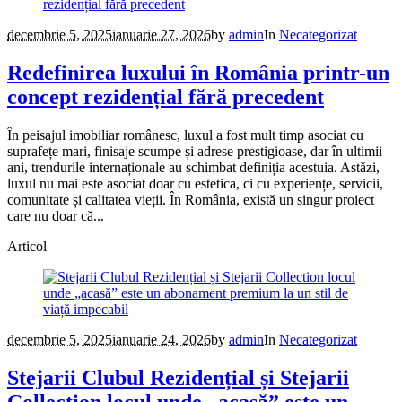
decembrie 5, 2025
ianuarie 27, 2026
by
admin
In
Necategorizat
Redefinirea luxului în România printr-un
concept rezidențial fără precedent
În peisajul imobiliar românesc, luxul a fost mult timp asociat cu
suprafețe mari, finisaje scumpe și adrese prestigioase, dar în ultimii
ani, trendurile internaționale au schimbat definiția acestuia. Astăzi,
luxul nu mai este asociat doar cu estetica, ci cu experiențe, servicii,
comunitate și calitatea vieții. În România, există un singur proiect
care nu doar că...
Articol
decembrie 5, 2025
ianuarie 24, 2026
by
admin
In
Necategorizat
Stejarii Clubul Rezidențial și Stejarii
Collection locul unde „acasă” este un