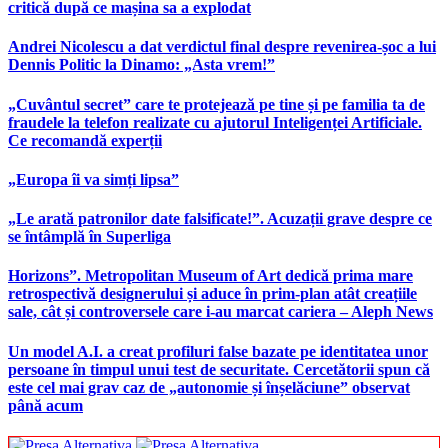
critică după ce mașina sa a explodat
Andrei Nicolescu a dat verdictul final despre revenirea-șoc a lui
Dennis Politic la Dinamo: „Asta vrem!”
„Cuvântul secret” care te protejează pe tine și pe familia ta de
fraudele la telefon realizate cu ajutorul Inteligenței Artificiale.
Ce recomandă experții
„Europa îi va simți lipsa”
„Le arată patronilor date falsificate!”. Acuzații grave despre ce
se întâmplă în Superliga
Horizons”. Metropolitan Museum of Art dedică prima mare
retrospectivă designerului și aduce în prim-plan atât creațiile
sale, cât și controversele care i-au marcat cariera – Aleph News
Un model A.I. a creat profiluri false bazate pe identitatea unor
persoane în timpul unui test de securitate. Cercetătorii spun că
este cel mai grav caz de „autonomie și înșelăciune” observat
până acum