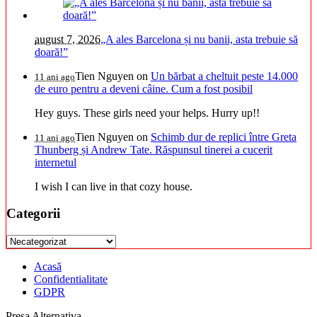
august 7, 2026
„A ales Barcelona și nu banii, asta trebuie să
doară!”
Tien Nguyen
on
Un bărbat a cheltuit peste 14.000
11 ani ago
de euro pentru a deveni câine. Cum a fost posibil
Hey guys. These girls need your helps. Hurry up!!
Tien Nguyen
on
Schimb dur de replici între Greta
11 ani ago
Thunberg și Andrew Tate. Răspunsul tinerei a cucerit
internetul
I wish I can live in that cozy house.
Categorii
Categorii
Acasă
Confidentialitate
GDPR
Presa Alternativa