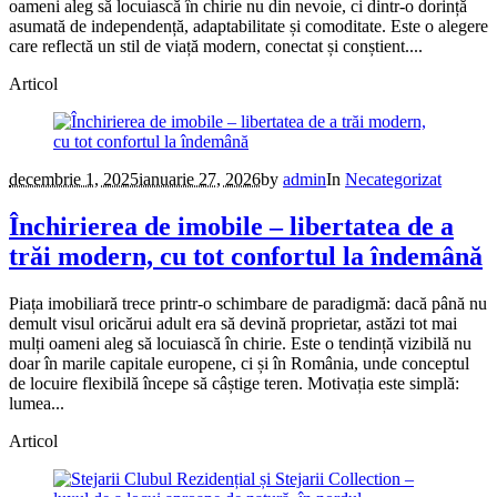
oameni aleg să locuiască în chirie nu din nevoie, ci dintr-o dorință
asumată de independență, adaptabilitate și comoditate. Este o alegere
care reflectă un stil de viață modern, conectat și conștient....
Articol
decembrie 1, 2025
ianuarie 27, 2026
by
admin
In
Necategorizat
Închirierea de imobile – libertatea de a
trăi modern, cu tot confortul la îndemână
Piața imobiliară trece printr-o schimbare de paradigmă: dacă până nu
demult visul oricărui adult era să devină proprietar, astăzi tot mai
mulți oameni aleg să locuiască în chirie. Este o tendință vizibilă nu
doar în marile capitale europene, ci și în România, unde conceptul
de locuire flexibilă începe să câștige teren. Motivația este simplă:
lumea...
Articol