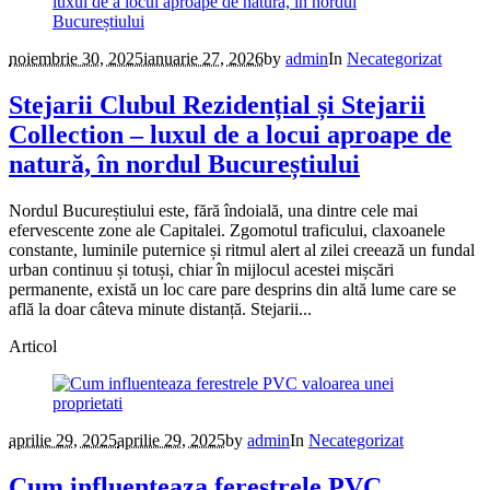
noiembrie 30, 2025
ianuarie 27, 2026
by
admin
In
Necategorizat
Stejarii Clubul Rezidențial și Stejarii
Collection – luxul de a locui aproape de
natură, în nordul Bucureștiului
Nordul Bucureștiului este, fără îndoială, una dintre cele mai
efervescente zone ale Capitalei. Zgomotul traficului, claxoanele
constante, luminile puternice și ritmul alert al zilei creează un fundal
urban continuu și totuși, chiar în mijlocul acestei mișcări
permanente, există un loc care pare desprins din altă lume care se
află la doar câteva minute distanță. Stejarii...
Articol
aprilie 29, 2025
aprilie 29, 2025
by
admin
In
Necategorizat
Cum influenteaza ferestrele PVC