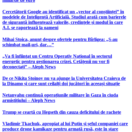
miliarde de euro
Cercetătorii Google au identificat un „vector al conștiinței” în
modelele de Inteligență Artificială. Studiul arată cum barierele
de siguranță influențează valorile, credințele și modul în care
A.I. se raportează la oameni
Mihai Stoica, anunț despre ofertele pentru Bîrligea: „S-au
schimbat mail-uri, dar…”
„Va fi înființat un Centru Operativ Național în sectorul
energetic pentru gestionarea crizei. Cetățenii nu vor fi
deconectați” – Aleph News
De ce Nikita Stoinov nu va ajunge la Universitatea Craiova de
la Dinamo și care sunt ceilalți doi jucători în aceeași situație
Netanyahu continuă operațiunile militare în Gaza în ciuda
armistițiului – Aleph News
Trump se ceartă cu Hegseth din cauza deficitului de rachete
Vladimir Tkachuk, apropiat al lui Putin și șeful companiei care
produce drone kamikaze pentru armată rusă, este în stare