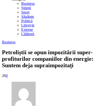
Business
Știință
Sport
Sănătate
Politică
Lifestyle
Externe
Călătorii
Business
Petroliștii se opun impozitării super-
profiturilor companiilor din energie:
Suntem deja supraimpozitați
26
0