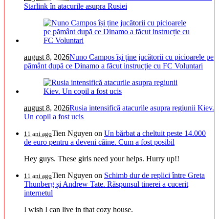
Starlink în atacurile asupra Rusiei
august 8, 2026
Nuno Campos își ține jucătorii cu picioarele pe
pământ după ce Dinamo a făcut instrucție cu FC Voluntari
august 8, 2026
Rusia intensifică atacurile asupra regiunii Kiev.
Un copil a fost ucis
Tien Nguyen
on
Un bărbat a cheltuit peste 14.000
11 ani ago
de euro pentru a deveni câine. Cum a fost posibil
Hey guys. These girls need your helps. Hurry up!!
Tien Nguyen
on
Schimb dur de replici între Greta
11 ani ago
Thunberg și Andrew Tate. Răspunsul tinerei a cucerit
internetul
I wish I can live in that cozy house.