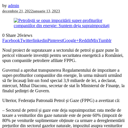
by
admin
decembrie 21, 2022
ianuarie 13, 2023
0
Share
26
views
Facebook
Twitter
linkedin
Pinterest
Google+
Reddit
Mix
Tumblr
Noul proiect de suprataxare a sectorului de petrol și gaze pune în
pericol viitoarele investiții pentru securitatea energetică a României,
spun companiile petroliere afiliate FPPG.
Guvernul a aprobat transpunerea Regulamentului de impozitare a
super-profiturilor companiilor din energie, în urma măsurii urmând
să fie încasaţi într-un fond special 3,9 miliarde de lei, a declarat,
miercuri, Mihai Diaconu, secretar de stat în Ministerul de Finanţe, la
finalul şedinţei de Guvern.
Ulterior, Federația Patronală Petrol și Gaze (FPPG) a avertizat că:
– Sectorul de petrol și gaze este deja supraimpozitat: rata medie de
taxare a veniturilor din gaze naturale este de peste 60% (impozit de
80% pe veniturile suplimentare obținute ca urmare a dereglementării
prețurilor din sectorul gazelor naturale, impozitul asupra veniturilor