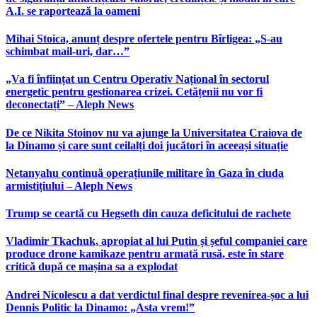
A.I. se raportează la oameni
Mihai Stoica, anunț despre ofertele pentru Bîrligea: „S-au
schimbat mail-uri, dar…”
„Va fi înființat un Centru Operativ Național în sectorul
energetic pentru gestionarea crizei. Cetățenii nu vor fi
deconectați” – Aleph News
De ce Nikita Stoinov nu va ajunge la Universitatea Craiova de
la Dinamo și care sunt ceilalți doi jucători în aceeași situație
Netanyahu continuă operațiunile militare în Gaza în ciuda
armistițiului – Aleph News
Trump se ceartă cu Hegseth din cauza deficitului de rachete
Vladimir Tkachuk, apropiat al lui Putin și șeful companiei care
produce drone kamikaze pentru armată rusă, este în stare
critică după ce mașina sa a explodat
Andrei Nicolescu a dat verdictul final despre revenirea-șoc a lui
Dennis Politic la Dinamo: „Asta vrem!”