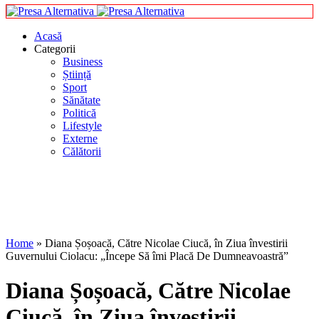
Acasă
Categorii
Business
Știință
Sport
Sănătate
Politică
Lifestyle
Externe
Călătorii
Home
»
Diana Șoșoacă, Către Nicolae Ciucă, în Ziua învestirii
Guvernului Ciolacu: „Începe Să îmi Placă De Dumneavoastră”
Diana Șoșoacă, Către Nicolae
Ciucă, în Ziua învestirii