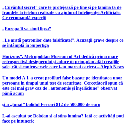
„Cuvântul secret” care te protejează pe tine și pe familia ta de
fraudele la telefon realizate cu ajutorul Inteligenței Artificiale.
Ce recomandă experții
„Europa îi va simți lipsa”
„Le arată patronilor date falsificate!”. Acuzații grave despre ce
se întâmplă în Superliga
Horizons”. Metropolitan Museum of Art dedică prima mare
retrospectivă designerului și aduce în prim-plan atât creațiile
sale, cât și controversele care i-au marcat cariera – Aleph News
Un model A.I. a creat profiluri false bazate pe identitatea unor
persoane în timpul unui test de securitate. Cercetătorii spun că
este cel mai grav caz de „autonomie și înșelăciune” observat
până acum
și-a „tunat” bolidul Ferrari 812 de 500.000 de euro
L-ai ascultat pe Bolojan și ai stins lumina? Iată ce activități poți
face pe întuneric