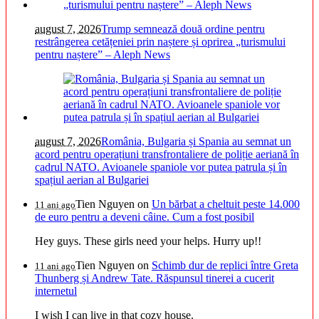
august 7, 2026
Trump semnează două ordine pentru
restrângerea cetățeniei prin naștere și oprirea „turismului
pentru naștere” – Aleph News
august 7, 2026
România, Bulgaria și Spania au semnat un
acord pentru operațiuni transfrontaliere de poliție aeriană în
cadrul NATO. Avioanele spaniole vor putea patrula și în
spațiul aerian al Bulgariei
Tien Nguyen
on
Un bărbat a cheltuit peste 14.000
11 ani ago
de euro pentru a deveni câine. Cum a fost posibil
Hey guys. These girls need your helps. Hurry up!!
Tien Nguyen
on
Schimb dur de replici între Greta
11 ani ago
Thunberg și Andrew Tate. Răspunsul tinerei a cucerit
internetul
I wish I can live in that cozy house.