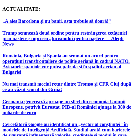
ACTUALITATE:
„A ales Barcelona și nu banii, asta trebuie să doară!”
Trump semnează două ordine pentru restrângerea cetățeniei
prin naștere și oprirea „turismului pentru naștere” – Aleph
News
România, Bulgaria și Spania au semnat un acord pentru
operațiuni transfrontaliere de poliție aeriană în cadrul NATO.
Avioanele spaniole vor putea patrula și în spațiul aerian al
Bulgariei
Nu mai transmit meciul retur dintre Tromso și CFR Cluj după
ce au văzut scorul din Gruia!
Germania generează aproape un sfert din economia Uniunii
Europene, potrivit Eurostat. PIB-ul României ajunge la 380 de
miliarde de euro
Cercetătorii Google au identificat un „vector al conștiinței” în
modelele de Inteligență Artificială. Studiul arată cum barierele
de siguranță influențează valorile, credințele și modul în care