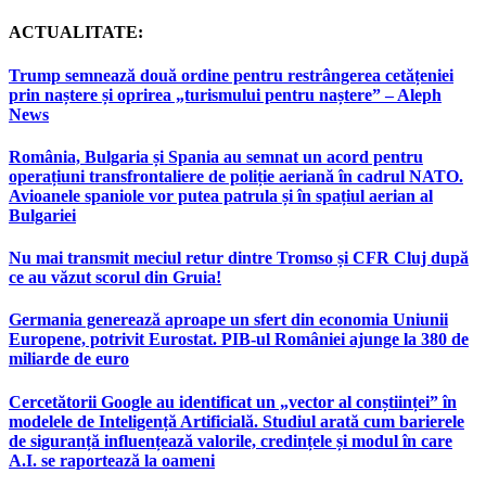
ACTUALITATE:
Trump semnează două ordine pentru restrângerea cetățeniei
prin naștere și oprirea „turismului pentru naștere” – Aleph
News
România, Bulgaria și Spania au semnat un acord pentru
operațiuni transfrontaliere de poliție aeriană în cadrul NATO.
Avioanele spaniole vor putea patrula și în spațiul aerian al
Bulgariei
Nu mai transmit meciul retur dintre Tromso și CFR Cluj după
ce au văzut scorul din Gruia!
Germania generează aproape un sfert din economia Uniunii
Europene, potrivit Eurostat. PIB-ul României ajunge la 380 de
miliarde de euro
Cercetătorii Google au identificat un „vector al conștiinței” în
modelele de Inteligență Artificială. Studiul arată cum barierele
de siguranță influențează valorile, credințele și modul în care
A.I. se raportează la oameni