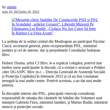
by
admin
iulie 10, 2023
iulie 10, 2023
La ședința de la sediul central din Modrogran au participat Nicolae
Ciucă, secretarul general, prim-vicepreședinții PNL, ministrul
justiției și cel de interne, dar și președintele Consiliului Județean
Ilfov.
Hubert Thuma, șeful CJ Ilfov, le-a explicat colegilor, potrivit mai
multor surse participante la discuții, că a existat o sesizare a Poliției
către DGASPC Ilfov (n.r. – Direcția Generală de Asistență Socială
și Protecția Copilului) în februarie 2023 și că au fost constatate
nereguli la mai multe centre. Potrivit acestuia, s-au dat mai multe
amenzi.
În discuțiile interne din PNL, principalii vinovați considerați
responsabili de situația din căminele de bătrâni din Voluntari sunt
miniștrii Gabriela Firea, ministrul familiei, și Marius Budăi, ministrul
muncii și protecției sociale.