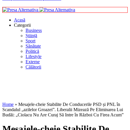
Acasă
Categorii
Business
Știință
Sport
Sănătate
Politică
Lifestyle
Externe
Călătorii
Home
»
Mesajele-cheie Stabilite De Conducerile PSD și PNL în
Scandalul „azilelor Groazei”. Liberalii Mizează Pe Eliminarea Lui
Budăi: „Ciolacu Nu Are Curaj Să Intre în Război Cu Firea Acum”
Mesajele-cheie Stabilite De