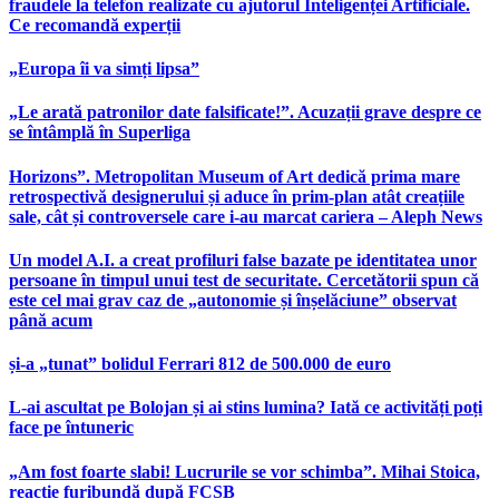
fraudele la telefon realizate cu ajutorul Inteligenței Artificiale.
Ce recomandă experții
„Europa îi va simți lipsa”
„Le arată patronilor date falsificate!”. Acuzații grave despre ce
se întâmplă în Superliga
Horizons”. Metropolitan Museum of Art dedică prima mare
retrospectivă designerului și aduce în prim-plan atât creațiile
sale, cât și controversele care i-au marcat cariera – Aleph News
Un model A.I. a creat profiluri false bazate pe identitatea unor
persoane în timpul unui test de securitate. Cercetătorii spun că
este cel mai grav caz de „autonomie și înșelăciune” observat
până acum
și-a „tunat” bolidul Ferrari 812 de 500.000 de euro
L-ai ascultat pe Bolojan și ai stins lumina? Iată ce activități poți
face pe întuneric
„Am fost foarte slabi! Lucrurile se vor schimba”. Mihai Stoica,
reacție furibundă după FCSB