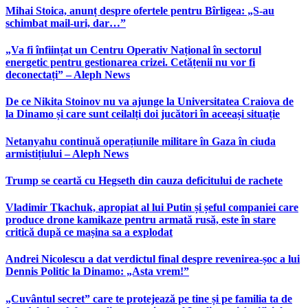
Mihai Stoica, anunț despre ofertele pentru Bîrligea: „S-au
schimbat mail-uri, dar…”
„Va fi înființat un Centru Operativ Național în sectorul
energetic pentru gestionarea crizei. Cetățenii nu vor fi
deconectați” – Aleph News
De ce Nikita Stoinov nu va ajunge la Universitatea Craiova de
la Dinamo și care sunt ceilalți doi jucători în aceeași situație
Netanyahu continuă operațiunile militare în Gaza în ciuda
armistițiului – Aleph News
Trump se ceartă cu Hegseth din cauza deficitului de rachete
Vladimir Tkachuk, apropiat al lui Putin și șeful companiei care
produce drone kamikaze pentru armată rusă, este în stare
critică după ce mașina sa a explodat
Andrei Nicolescu a dat verdictul final despre revenirea-șoc a lui
Dennis Politic la Dinamo: „Asta vrem!”
„Cuvântul secret” care te protejează pe tine și pe familia ta de