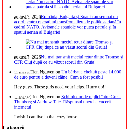
august 7, 2026
România, Bulgaria și Spania au semnat un
acord pentru operațiuni transfrontaliere de poliție aeriană în
cadrul NATO. Avioanele spaniole vor putea patrula și în
spațiul aerian al Bulgariei
august 7, 2026
Nu mai transmit meciul retur dintre Tromso și
CFR Cluj după ce au văzut scorul din Gruia!
Tien Nguyen
on
Un bărbat a cheltuit peste 14.000
11 ani ago
de euro pentru a deveni câine. Cum a fost posibil
Hey guys. These girls need your helps. Hurry up!!
Tien Nguyen
on
Schimb dur de replici între Greta
11 ani ago
Thunberg și Andrew Tate. Răspunsul tinerei a cucerit
internetul
I wish I can live in that cozy house.
Categorii