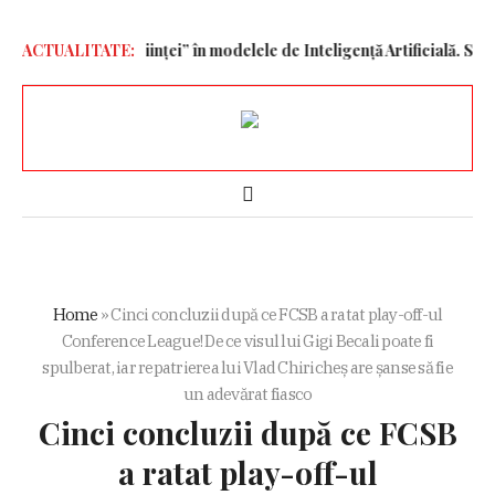
vector al conștiinței” în modelele de Inteligență Artificială. Studiul
ACTUALITATE:
Home
»
Cinci concluzii după ce FCSB a ratat play-off-ul
Conference League! De ce visul lui Gigi Becali poate fi
spulberat, iar repatrierea lui Vlad Chiricheș are șanse să fie
un adevărat fiasco
Cinci concluzii după ce FCSB
a ratat play-off-ul