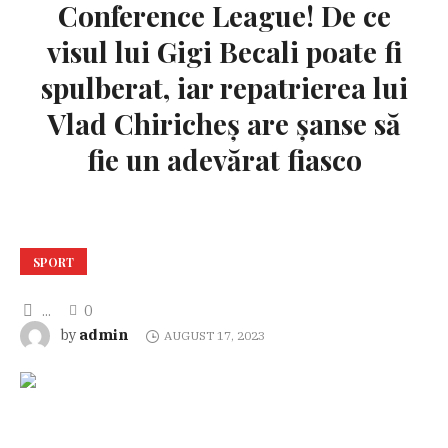
Conference League! De ce
visul lui Gigi Becali poate fi
spulberat, iar repatrierea lui
Vlad Chiricheș are șanse să
fie un adevărat fiasco
SPORT
...
0
admin
by
AUGUST 17, 2023