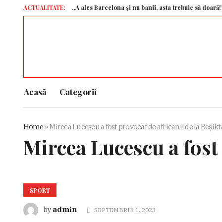
ACTUALITATE:
„A ales Barcelona și nu banii, asta trebuie să doară!”
Trump
Acasă
Categorii
Home
»
Mircea Lucescu a fost provocat de africanii de la Beșikt
Mircea Lucescu a fost 
SPORT
admin
by
SEPTEMBRIE 1, 2023