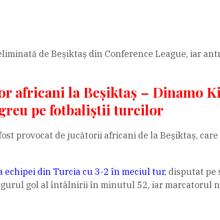
eliminată de Beșiktaș din Conference League, iar antr
r africani la Beșiktaș – Dinamo Kie
greu pe fotbaliștii turcilor
st provocat de jucătorii africani de la Beșiktaș, care
 echipei din Turcia cu 3-2 în meciul tur
, disputat pe 
urul gol al întâlnirii în minutul 52, iar marcatorul n