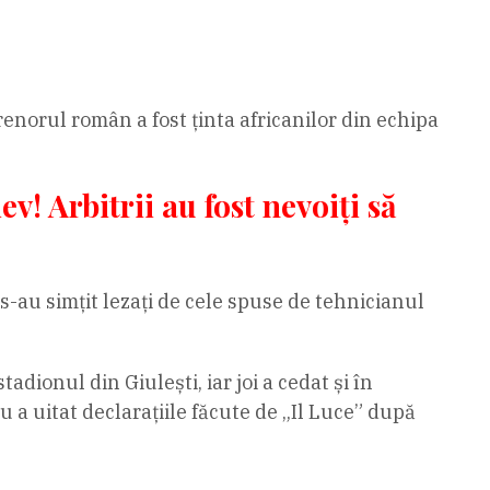
enorul român a fost ținta africanilor din echipa
v! Arbitrii au fost nevoiți să
 s-au simțit lezați de cele spuse de tehnicianul
stadionul din Giulești, iar joi a cedat și în
u a uitat declarațiile făcute de „Il Luce” după