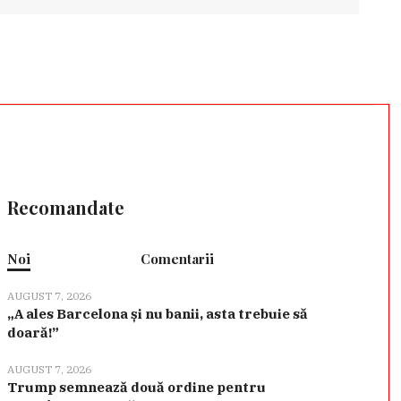
Recomandate
Noi
Comentarii
AUGUST 7, 2026
„A ales Barcelona și nu banii, asta trebuie să
doară!”
AUGUST 7, 2026
Trump semnează două ordine pentru