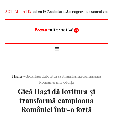
ză dură după jocul cu FC Voulntari. „Un regres, iar scorul e exagera
ACTUALITATE:
Home
»
Gică Hagi dă lovitura și transformă campioana
României într-o forță
Gică Hagi dă lovitura și
transformă campioana
României într-o forță