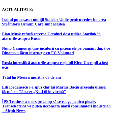
ACTUALITATE:
Iranul pune șase condiții Statelor Unite pentru redeschiderea
Strâmtorii Ormuz. Care sunt acestea
Elon Musk refuză cererea Ucrainei de a utiliza Starlink în
atacurile asupra Rusiei
Nuno Campos își ține jucătorii cu picioarele pe pământ după ce
Dinamo a făcut instrucție cu FC Voluntari
Rusia intensifică atacurile asupra regiunii Kiev. Un copil a fost
ucis
Tatăl lui Messi a murit la 68 de ani
Edi Iordănescu i-a spus clar lui Marius Baciu greșeala uriașă
făcută cu Tănase: „Nu-l ții în vitrină”
ÎPS Teodosie a mers pe câmp să se roage pentru ploaie.
Transelectrica va putea deconecta marii consumatori industriali
– Aleph News