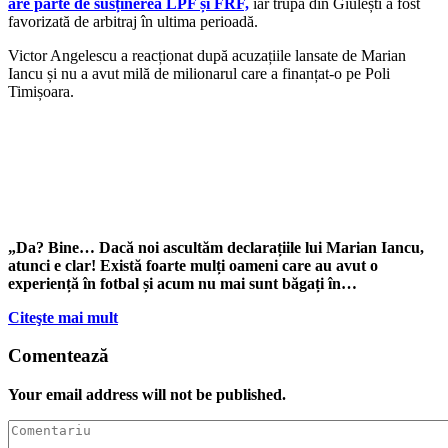
are parte de susținerea LPF și FRF,
iar trupa din Giulești a fost
favorizată de arbitraj în ultima perioadă.
Victor Angelescu a reacționat după acuzațiile lansate de Marian
Iancu și nu a avut milă de milionarul care a finanțat-o pe Poli
Timișoara.
„Da? Bine… Dacă noi ascultăm declarațiile lui Marian Iancu,
atunci e clar! Există foarte mulți oameni care au avut o
experiență în fotbal și acum nu mai sunt băgați în…
Citeşte mai mult
Comentează
Your email address will not be published.