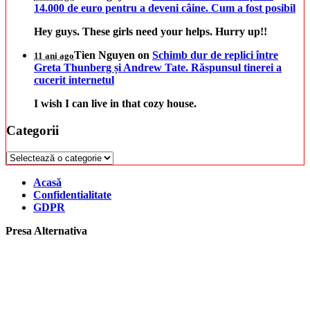
14.000 de euro pentru a deveni câine. Cum a fost posibil
Hey guys. These girls need your helps. Hurry up!!
Tien Nguyen
on
Schimb dur de replici între
11 ani ago
Greta Thunberg și Andrew Tate. Răspunsul tinerei a
cucerit internetul
I wish I can live in that cozy house.
Categorii
Categorii
Acasă
Confidentialitate
GDPR
Presa Alternativa