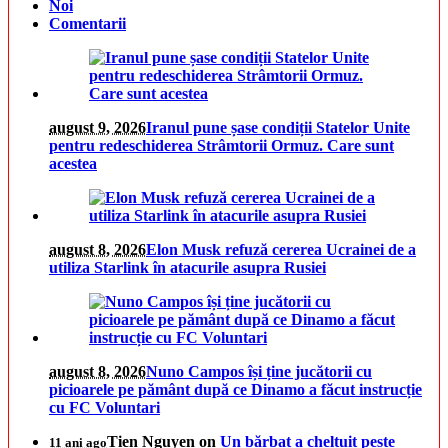
Noi
Comentarii
august 9, 2026
Iranul pune șase condiții Statelor Unite
pentru redeschiderea Strâmtorii Ormuz. Care sunt
acestea
august 8, 2026
Elon Musk refuză cererea Ucrainei de a
utiliza Starlink în atacurile asupra Rusiei
august 8, 2026
Nuno Campos își ține jucătorii cu
picioarele pe pământ după ce Dinamo a făcut instrucție
cu FC Voluntari
Tien Nguyen
on
Un bărbat a cheltuit peste
11 ani ago