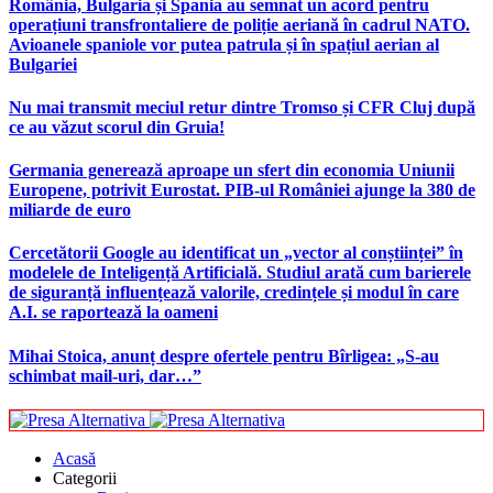
România, Bulgaria și Spania au semnat un acord pentru
operațiuni transfrontaliere de poliție aeriană în cadrul NATO.
Avioanele spaniole vor putea patrula și în spațiul aerian al
Bulgariei
Nu mai transmit meciul retur dintre Tromso și CFR Cluj după
ce au văzut scorul din Gruia!
Germania generează aproape un sfert din economia Uniunii
Europene, potrivit Eurostat. PIB-ul României ajunge la 380 de
miliarde de euro
Cercetătorii Google au identificat un „vector al conștiinței” în
modelele de Inteligență Artificială. Studiul arată cum barierele
de siguranță influențează valorile, credințele și modul în care
A.I. se raportează la oameni
Mihai Stoica, anunț despre ofertele pentru Bîrligea: „S-au
schimbat mail-uri, dar…”
Acasă
Categorii