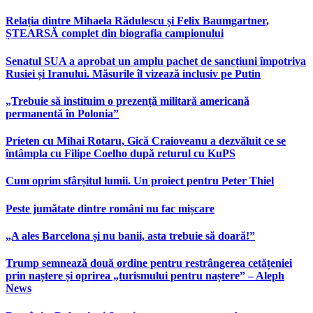
Relația dintre Mihaela Rădulescu și Felix Baumgartner,
ȘTEARSĂ complet din biografia campionului
Senatul SUA a aprobat un amplu pachet de sancțiuni împotriva
Rusiei și Iranului. Măsurile îl vizează inclusiv pe Putin
„Trebuie să instituim o prezență militară americană
permanentă în Polonia”
Prieten cu Mihai Rotaru, Gică Craioveanu a dezvăluit ce se
întâmpla cu Filipe Coelho după returul cu KuPS
Cum oprim sfârșitul lumii. Un proiect pentru Peter Thiel
Peste jumătate dintre români nu fac mișcare
„A ales Barcelona și nu banii, asta trebuie să doară!”
Trump semnează două ordine pentru restrângerea cetățeniei
prin naștere și oprirea „turismului pentru naștere” – Aleph
News