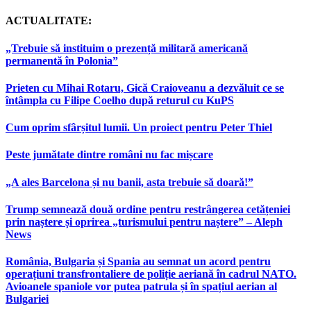
ACTUALITATE:
„Trebuie să instituim o prezență militară americană
permanentă în Polonia”
Prieten cu Mihai Rotaru, Gică Craioveanu a dezvăluit ce se
întâmpla cu Filipe Coelho după returul cu KuPS
Cum oprim sfârșitul lumii. Un proiect pentru Peter Thiel
Peste jumătate dintre români nu fac mișcare
„A ales Barcelona și nu banii, asta trebuie să doară!”
Trump semnează două ordine pentru restrângerea cetățeniei
prin naștere și oprirea „turismului pentru naștere” – Aleph
News
România, Bulgaria și Spania au semnat un acord pentru
operațiuni transfrontaliere de poliție aeriană în cadrul NATO.
Avioanele spaniole vor putea patrula și în spațiul aerian al
Bulgariei