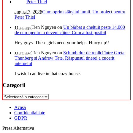
august 7, 2026
Cum oprim sfârșitul lumii. Un proiect pentru
Peter Thiel
Tien Nguyen
on
Un bărbat a cheltuit peste 14.000
11 ani ago
de euro pentru a deveni câine. Cum a fost posibil
Hey guys. These girls need your helps. Hurry up!!
Tien Nguyen
on
Schimb dur de replici între Greta
11 ani ago
Thunberg și Andrew Tate. Răspunsul tinerei a cucerit
internetul
I wish I can live in that cozy house.
Categorii
Categorii
Acasă
Confidentialitate
GDPR
Presa Alternativa