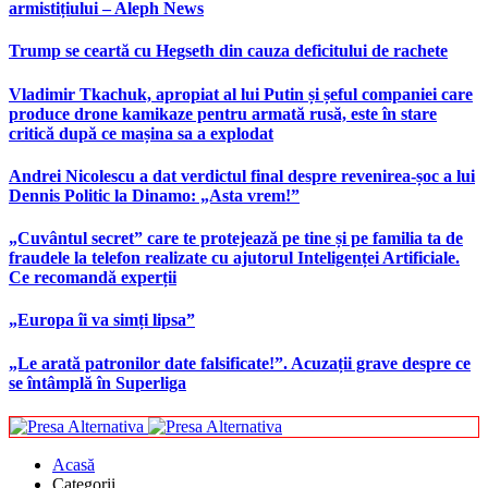
armistițiului – Aleph News
Trump se ceartă cu Hegseth din cauza deficitului de rachete
Vladimir Tkachuk, apropiat al lui Putin și șeful companiei care
produce drone kamikaze pentru armată rusă, este în stare
critică după ce mașina sa a explodat
Andrei Nicolescu a dat verdictul final despre revenirea-șoc a lui
Dennis Politic la Dinamo: „Asta vrem!”
„Cuvântul secret” care te protejează pe tine și pe familia ta de
fraudele la telefon realizate cu ajutorul Inteligenței Artificiale.
Ce recomandă experții
„Europa îi va simți lipsa”
„Le arată patronilor date falsificate!”. Acuzații grave despre ce
se întâmplă în Superliga
Acasă
Categorii