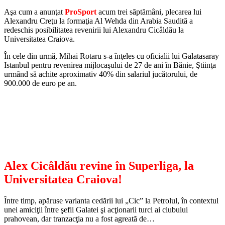
Aşa cum a anunţat
ProSport
acum trei săptămâni, plecarea lui
Alexandru Creţu la formaţia Al Wehda din Arabia Saudită a
redeschis posibilitatea revenirii lui Alexandru Cicâldău la
Universitatea Craiova.
În cele din urmă, Mihai Rotaru s-a înţeles cu oficialii lui Galatasaray
Istanbul pentru revenirea mijlocaşului de 27 de ani în Bănie, Ştiinţa
urmând să achite aproximativ 40% din salariul jucătorului, de
900.000 de euro pe an.
Alex Cicâldău revine în Superliga, la
Universitatea Craiova!
Între timp, apăruse varianta cedării lui „Cic” la Petrolul, în contextul
unei amiciţii între şefii Galatei şi acţionarii turci ai clubului
prahovean, dar tranzacţia nu a fost agreată de…