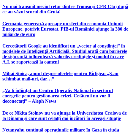
Nu mai transmit meciul retur dintre Tromso și CFR Cluj după
ce au văzut scorul din Gruia!
Germania generează aproape un sfert din economia Uniunii
Europene, potrivit Eurostat. PIB-ul României ajunge la 380 de
miliarde de euro
Cercetătorii Google au identificat un „vector al conștiinței” în
modelele de Inteligență Artificială. Studiul arată cum barierele
de siguranță influențează valorile, credințele și modul în care
A.I. se raportează la oameni
Mihai Stoica, anunț despre ofertele pentru Bîrligea: „S-au
schimbat mail-uri, dar…”
„Va fi înființat un Centru Operativ Național în sectorul
energetic pentru gestionarea crizei. Cetățenii nu vor fi
deconectați” – Aleph News
De ce Nikita Stoinov nu va ajunge la Universitatea Craiova de
la Dinamo și care sunt ceilalți doi jucători în aceeași situație
Netanyahu continuă operațiunile militare în Gaza în ciuda