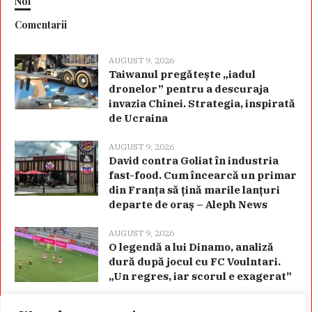
Noi
Comentarii
AUGUST 9, 2026
Taiwanul pregătește „iadul
dronelor” pentru a descuraja
invazia Chinei. Strategia, inspirată
de Ucraina
AUGUST 9, 2026
David contra Goliat în industria
fast-food. Cum încearcă un primar
din Franța să țină marile lanțuri
departe de oraș – Aleph News
AUGUST 9, 2026
O legendă a lui Dinamo, analiză
dură după jocul cu FC Voulntari.
„Un regres, iar scorul e exagerat”