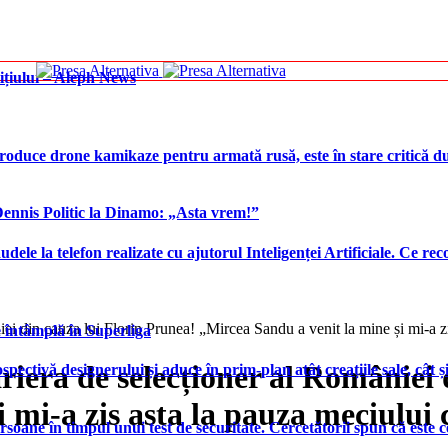
ițiului – Aleph News
produce drone kamikaze pentru armată rusă, este în stare critică d
 Dennis Politic la Dinamo: „Asta vrem!”
udele la telefon realizate cu ajutorul Inteligenței Artificiale. Ce r
iei din cauza lui Florin Prunea! „Mircea Sandu a venit la mine și mi-a 
e întâmplă în Superliga
riera de selecționer al României 
tivă designerului și aduce în prim-plan atât creațiile sale, cât și
i mi-a zis asta la pauza meciului
rsoane în timpul unui test de securitate. Cercetătorii spun că este 