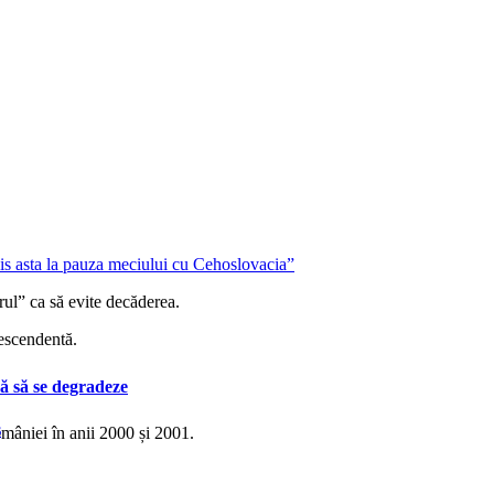
rul” ca să evite decăderea.
descendentă.
ă să se degradeze
s
omâniei în anii 2000 și 2001.