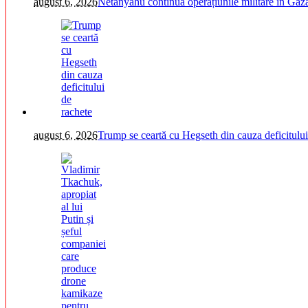
august 6, 2026
Netanyahu continuă operațiunile militare în Gaz
august 6, 2026
Trump se ceartă cu Hegseth din cauza deficitului