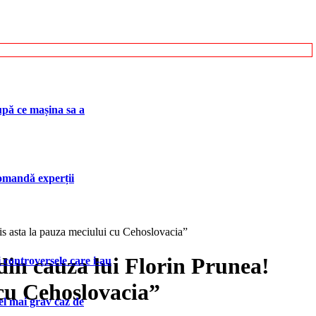
upă ce mașina sa a
ecomandă experții
zis asta la pauza meciului cu Cehoslovacia”
din cauza lui Florin Prunea!
 controversele care i-au
 cu Cehoslovacia”
cel mai grav caz de