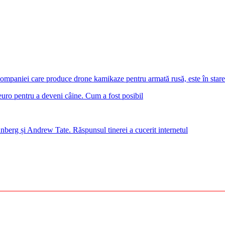
 companiei care produce drone kamikaze pentru armată rusă, este în stare
euro pentru a deveni câine. Cum a fost posibil
nberg și Andrew Tate. Răspunsul tinerei a cucerit internetul