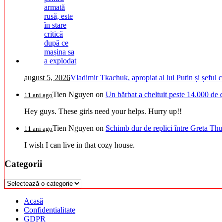
august 5, 2026
Vladimir Tkachuk, apropiat al lui Putin și șeful
Tien Nguyen
on
Un bărbat a cheltuit peste 14.000 de 
11 ani ago
Hey guys. These girls need your helps. Hurry up!!
Tien Nguyen
on
Schimb dur de replici între Greta Thu
11 ani ago
I wish I can live in that cozy house.
Categorii
Categorii
Acasă
Confidentialitate
GDPR