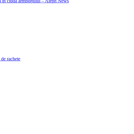
a în ciuda armistițiului – Aleph News
 de rachete