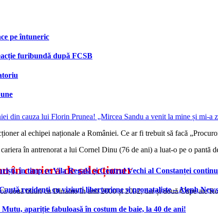
face pe întuneric
 reacție furibundă după FCSB
atoriu
bune
ționer al echipei naționale a României. Ce ar fi trebuit să facă „Procuro
 cariera în antrenorat a lui Cornel Dinu (76 de ani) a luat-o pe o pantă 
u în cariera de selecționer
ști, în timp ce Vila Regală și Centrul Vechi al Constanței continu
 Caută rezidenți cu viziuni libertariene și pronataliste – Aleph New
ască două titluri cu Dinamo în anii 2000 și 2002, dar și două Cupe ale R
n Mutu, apariție fabuloasă în costum de baie, la 40 de ani!