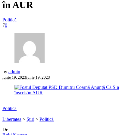
în AUR
Politică
7
0
by
admin
iunie 19, 2023
iunie 19, 2023
Politică
Libertatea
>
Ştiri
>
Politică
De
Bobi Neacșu
,