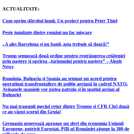
ACTUALITATE:
Cum oprim sfârșitul lumii. Un proiect pentru Peter Thiel
Peste jumătate dintre români nu fac mișcare
„A ales Barcelona și nu banii, asta trebuie să doară!”
Trump semnează două ordine pentru restrângerea cetățeniei
prin naștere și oprirea „turismului pentru naștere” – Aleph
News
România, Bulgaria și Spania au semnat un acord pentru
operațiuni transfrontaliere de poliție aeriană în cadrul NATO.
Avioanele spaniole vor putea patrula și în spațiul aerian al
Bulgariei
Nu mai transmit meciul retur dintre Tromso și CFR Cluj după
ce au văzut scorul din Gruia!
Germania generează aproape un sfert din economia Uniunii
Europene, potrivit Eurostat. PIB-ul României ajunge la 380 de