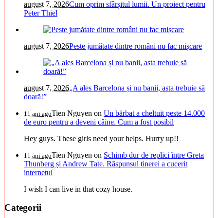
august 7, 2026
Cum oprim sfârșitul lumii. Un proiect pentru
Peter Thiel
august 7, 2026
Peste jumătate dintre români nu fac mișcare
august 7, 2026
„A ales Barcelona și nu banii, asta trebuie să
doară!”
Tien Nguyen
on
Un bărbat a cheltuit peste 14.000
11 ani ago
de euro pentru a deveni câine. Cum a fost posibil
Hey guys. These girls need your helps. Hurry up!!
Tien Nguyen
on
Schimb dur de replici între Greta
11 ani ago
Thunberg și Andrew Tate. Răspunsul tinerei a cucerit
internetul
I wish I can live in that cozy house.
Categorii