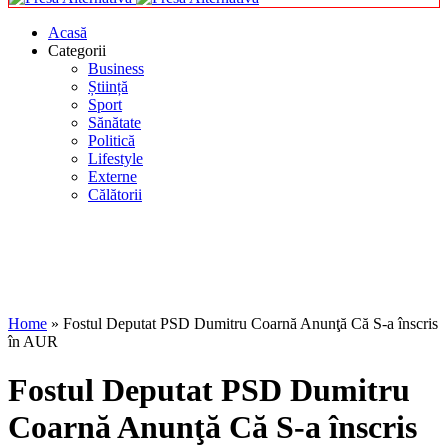
Acasă
Categorii
Business
Știință
Sport
Sănătate
Politică
Lifestyle
Externe
Călătorii
Home
»
Fostul Deputat PSD Dumitru Coarnă Anunţă Că S-a înscris
în AUR
Fostul Deputat PSD Dumitru
Coarnă Anunţă Că S-a înscris