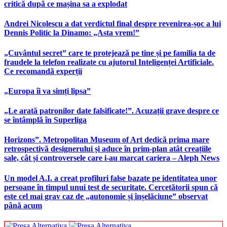
critică după ce mașina sa a explodat
Andrei Nicolescu a dat verdictul final despre revenirea-șoc a lui
Dennis Politic la Dinamo: „Asta vrem!”
„Cuvântul secret” care te protejează pe tine și pe familia ta de
fraudele la telefon realizate cu ajutorul Inteligenței Artificiale.
Ce recomandă experții
„Europa îi va simți lipsa”
„Le arată patronilor date falsificate!”. Acuzații grave despre ce
se întâmplă în Superliga
Horizons”. Metropolitan Museum of Art dedică prima mare
retrospectivă designerului și aduce în prim-plan atât creațiile
sale, cât și controversele care i-au marcat cariera – Aleph News
Un model A.I. a creat profiluri false bazate pe identitatea unor
persoane în timpul unui test de securitate. Cercetătorii spun că
este cel mai grav caz de „autonomie și înșelăciune” observat
până acum