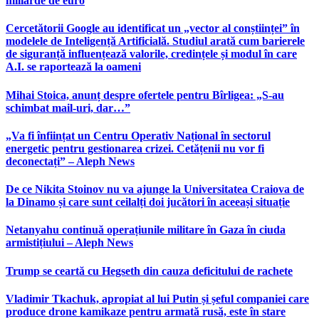
miliarde de euro
Cercetătorii Google au identificat un „vector al conștiinței” în
modelele de Inteligență Artificială. Studiul arată cum barierele
de siguranță influențează valorile, credințele și modul în care
A.I. se raportează la oameni
Mihai Stoica, anunț despre ofertele pentru Bîrligea: „S-au
schimbat mail-uri, dar…”
„Va fi înființat un Centru Operativ Național în sectorul
energetic pentru gestionarea crizei. Cetățenii nu vor fi
deconectați” – Aleph News
De ce Nikita Stoinov nu va ajunge la Universitatea Craiova de
la Dinamo și care sunt ceilalți doi jucători în aceeași situație
Netanyahu continuă operațiunile militare în Gaza în ciuda
armistițiului – Aleph News
Trump se ceartă cu Hegseth din cauza deficitului de rachete
Vladimir Tkachuk, apropiat al lui Putin și șeful companiei care
produce drone kamikaze pentru armată rusă, este în stare