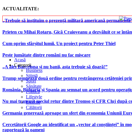
ACTUALITATE:
„Trebuie să instituim o prezență militară americană permanentă 
Prieten cu Mihai Rotaru, Gică Craioveanu a dezvăluit ce se înt
Cum oprim sfârșitul lumii. Un proiect pentru Peter Thiel
Peste jumătate dintre români nu fac mișcare
Acasă
Categorii
„A ales Barcelona și nu banii, asta trebuie să doară!”
Business
Știință
Trump semnează două ordine pentru restrângerea cetățeniei prin
Sport
Sănătate
România, Bulgaria și Spania au semnat un acord pentru operațiuni 
Politică
Lifestyle
Nu mai transmit meciul retur dintre Tromso și CFR Cluj după ce
Externe
Călătorii
Germania generează aproape un sfert din economia Uniunii Europ
Cercetătorii Google au identificat un „vector al conștiinței” în mod
raportează la oameni