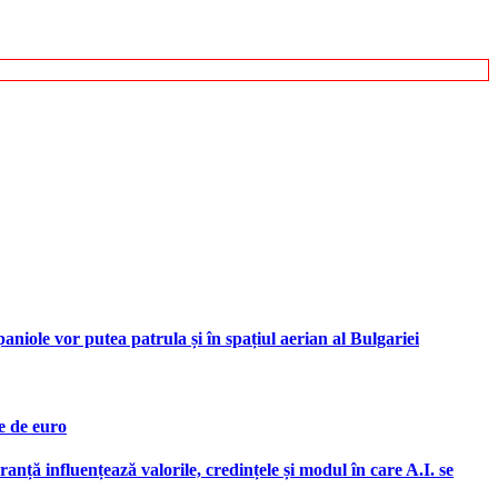
iole vor putea patrula și în spațiul aerian al Bulgariei
e de euro
ranță influențează valorile, credințele și modul în care A.I. se