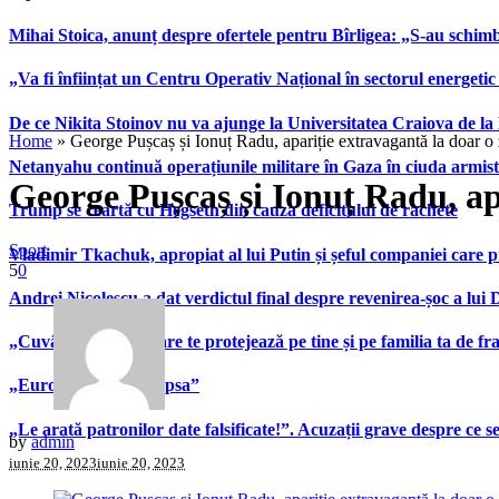
Mihai Stoica, anunț despre ofertele pentru Bîrligea: „S-au schim
„Va fi înființat un Centru Operativ Național în sectorul energetic
De ce Nikita Stoinov nu va ajunge la Universitatea Craiova de la Di
Home
»
George Pușcaș și Ionuț Radu, apariție extravagantă la doar o
Netanyahu continuă operațiunile militare în Gaza în ciuda armist
George Pușcaș și Ionuț Radu, ap
Trump se ceartă cu Hegseth din cauza deficitului de rachete
Sport
Vladimir Tkachuk, apropiat al lui Putin și șeful companiei care 
5
0
Andrei Nicolescu a dat verdictul final despre revenirea-șoc a lui
„Cuvântul secret” care te protejează pe tine și pe familia ta de fra
„Europa îi va simți lipsa”
„Le arată patronilor date falsificate!”. Acuzații grave despre ce s
by
admin
iunie 20, 2023
iunie 20, 2023