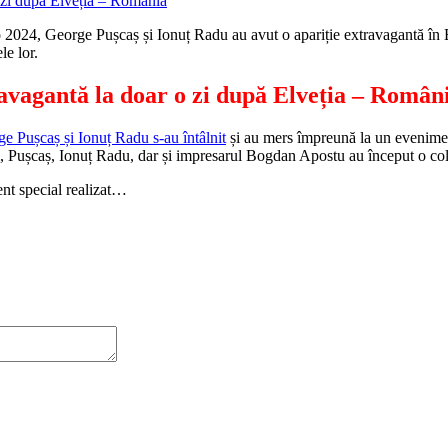
024, George Pușcaș și Ionuț Radu au avut o apariție extravagantă în Bucu
le lor.
ravagantă la doar o zi după Elveția – Româ
e Pușcaș și Ionuț Radu s-au întâlnit
și au mers împreună la un eveniment
ani, Pușcaș, Ionuț Radu, dar și impresarul Bogdan Apostu au început o co
ment special realizat…