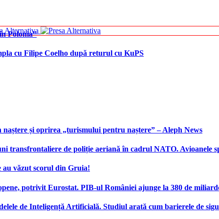
în Polonia”
âmpla cu Filipe Coelho după returul cu KuPS
 naștere și oprirea „turismului pentru naștere” – Aleph News
transfrontaliere de poliție aeriană în cadrul NATO. Avioanele span
 au văzut scorul din Gruia!
ene, potrivit Eurostat. PIB-ul României ajunge la 380 de miliard
elele de Inteligență Artificială. Studiul arată cum barierele de sigu