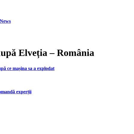
h News
 după Elveția – România
upă ce mașina sa a explodat
ecomandă experții