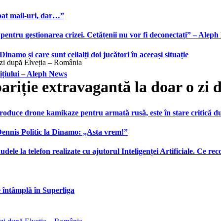
bat mail-uri, dar…”
 pentru gestionarea crizei. Cetățenii nu vor fi deconectați” – Alep
namo și care sunt ceilalți doi jucători în aceeași situație
 zi după Elveția – România
ițiului – Aleph News
ariție extravagantă la doar o zi
produce drone kamikaze pentru armată rusă, este în stare critică d
 Dennis Politic la Dinamo: „Asta vrem!”
udele la telefon realizate cu ajutorul Inteligenței Artificiale. Ce r
e întâmplă în Superliga