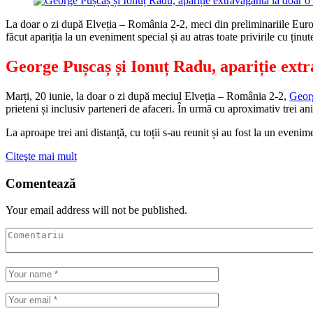
La doar o zi după Elveția – România 2-2, meci din preliminariile Euro 2
făcut apariția la un eveniment special și au atras toate privirile cu ținute
George Pușcaș și Ionuț Radu, apariție ext
Marți, 20 iunie, la doar o zi după meciul Elveția – România 2-2,
Georg
prieteni și inclusiv parteneri de afaceri. În urmă cu aproximativ trei 
La aproape trei ani distanță, cu toții s-au reunit și au fost la un eveni
Citeşte mai mult
Comentează
Your email address will not be published.