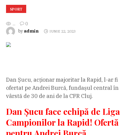
SPORT
...
0
admin
by
IUNIE 22, 2023
Dan Șucu, acționar majoritar la Rapid, l-ar fi
ofertat pe Andrei Burcă, fundașul central în
vârstă de 30 de ani de la CFR Cluj.
Dan Șucu face echipă de Liga
Campionilor la Rapid! Ofertă
pentru Andrei Burcă,