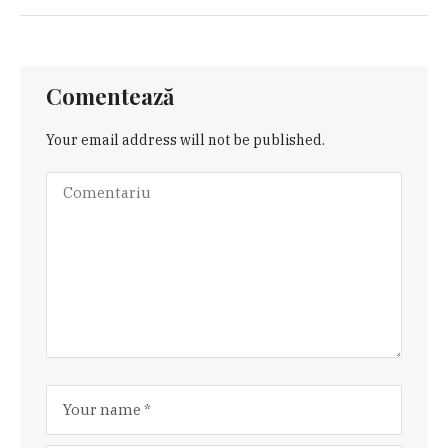
Comentează
Your email address will not be published.