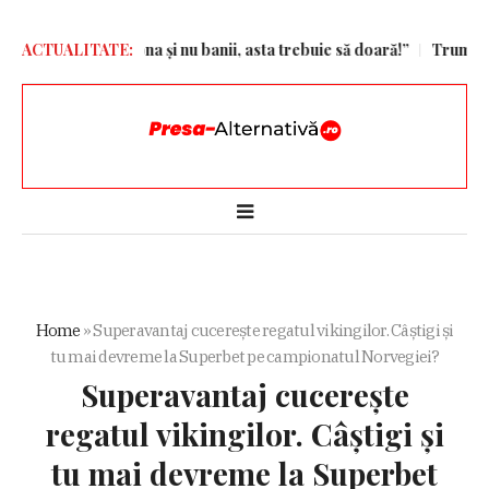
„A ales Barcelona și nu banii, asta trebuie să doară!”
ACTUALITATE:
Trump semnea
Home
»
Superavantaj cucerește regatul vikingilor. Câștigi și
tu mai devreme la Superbet pe campionatul Norvegiei?
Superavantaj cucerește
regatul vikingilor. Câștigi și
tu mai devreme la Superbet