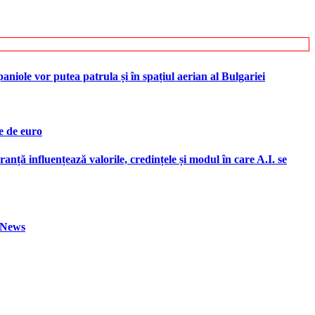
iole vor putea patrula și în spațiul aerian al Bulgariei
e de euro
ranță influențează valorile, credințele și modul în care A.I. se
h News