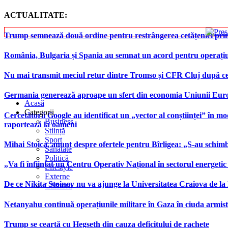
ACTUALITATE:
Trump semnează două ordine pentru restrângerea cetățeniei prin
România, Bulgaria și Spania au semnat un acord pentru operațiuni 
Nu mai transmit meciul retur dintre Tromso și CFR Cluj după ce
Germania generează aproape un sfert din economia Uniunii Europ
Acasă
Categorii
Cercetătorii Google au identificat un „vector al conștiinței” în mod
Business
raportează la oameni
Știință
Sport
Mihai Stoica, anunț despre ofertele pentru Bîrligea: „S-au schim
Sănătate
Politică
„Va fi înființat un Centru Operativ Național în sectorul energetic
Lifestyle
Externe
De ce Nikita Stoinov nu va ajunge la Universitatea Craiova de la Di
Călătorii
Netanyahu continuă operațiunile militare în Gaza în ciuda armist
Trump se ceartă cu Hegseth din cauza deficitului de rachete