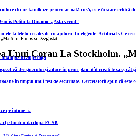
produce drone kamikaze pentru armată rusă, este în stare critică d
 Dennis Politic la Dinamo: „Asta vrem!”
udele la telefon realizate cu ajutorul Inteligenței Artificiale. Ce r
„Mă Simt Furios și Dezgustat”
 Unui Coran La Stockholm. „Mă
e întâmplă în Superliga
ctivă designerului și aduce în prim-plan atât creațiile sale, cât ș
ersoane în timpul unui test de securitate. Cercetătorii spun că este
face pe întuneric
 reacție furibundă după FCSB