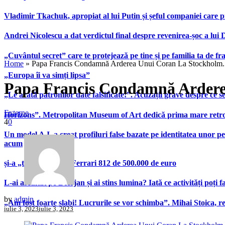
Vladimir Tkachuk, apropiat al lui Putin și șeful companiei care 
Andrei Nicolescu a dat verdictul final despre revenirea-șoc a lui
„Cuvântul secret” care te protejează pe tine și pe familia ta de fra
Home
»
Papa Francis Condamnă Arderea Unui Coran La Stockholm. 
„Europa îi va simți lipsa”
Papa Francis Condamnă Arderea
„Le arată patronilor date falsificate!”. Acuzații grave despre ce s
Externe
Horizons”. Metropolitan Museum of Art dedică prima mare retrospe
4
0
Un model A.I. a creat profiluri false bazate pe identitatea unor p
acum
și-a „tunat” bolidul Ferrari 812 de 500.000 de euro
L-ai ascultat pe Bolojan și ai stins lumina? Iată ce activități poți 
by
admin
„Am fost foarte slabi! Lucrurile se vor schimba”. Mihai Stoica,
iulie 3, 2023
iulie 3, 2023