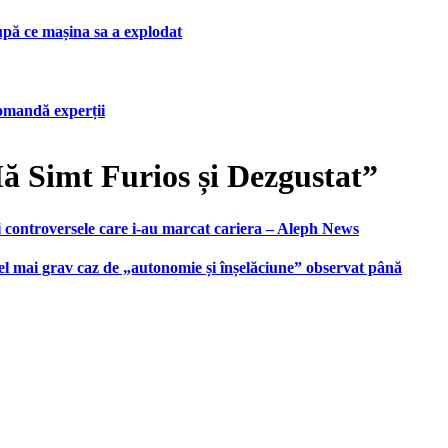
upă ce mașina sa a explodat
ecomandă experții
 Simt Furios și Dezgustat”
i controversele care i-au marcat cariera – Aleph News
 cel mai grav caz de „autonomie și înșelăciune” observat până