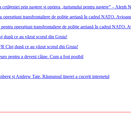
cetățeniei prin naștere și oprirea „turismului pentru naștere” – Aleph
ntru operațiuni transfrontaliere de poliție aeriană în cadrul NATO. Avio
FR Cluj după ce au văzut scorul din Gruia!
euro pentru a deveni câine. Cum a fost posibil
nberg și Andrew Tate. Răspunsul tinerei a cucerit internetul