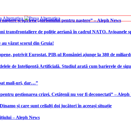
 naștere și oprirea „turismului pentru naștere” – Aleph News
transfrontaliere de poliție aeriană în cadrul NATO. Avioanele span
 au văzut scorul din Gruia!
ene, potrivit Eurostat. PIB-ul României ajunge la 380 de miliard
elele de Inteligență Artificială. Studiul arată cum barierele de sigu
bat mail-uri, dar…”
 pentru gestionarea crizei. Cetățenii nu vor fi deconectați” – Alep
namo și care sunt ceilalți doi jucători în aceeași situație
ițiului – Aleph News