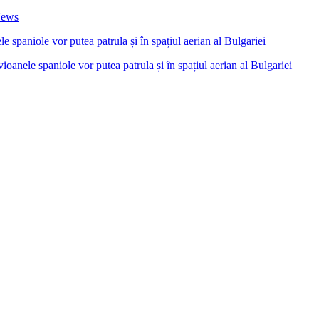
 News
anele spaniole vor putea patrula și în spațiul aerian al Bulgariei