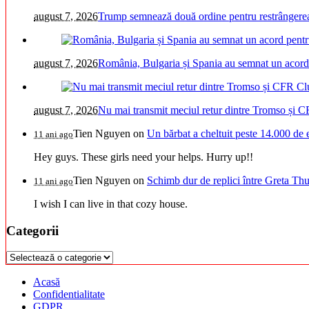
august 7, 2026
Trump semnează două ordine pentru restrângerea 
august 7, 2026
România, Bulgaria și Spania au semnat un acord pe
august 7, 2026
Nu mai transmit meciul retur dintre Tromso și C
Tien Nguyen
on
Un bărbat a cheltuit peste 14.000 de 
11 ani ago
Hey guys. These girls need your helps. Hurry up!!
Tien Nguyen
on
Schimb dur de replici între Greta Thu
11 ani ago
I wish I can live in that cozy house.
Categorii
Categorii
Acasă
Confidentialitate
GDPR