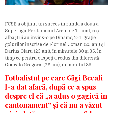
FCSB a obținut un succes în runda a doua a
Superligii. Pe stadionul Arcul de Triumf, roș-
albaștrii au învins-o pe Dinamo, 2-1, grație
golurilor înscrise de Florinel Coman (25 ani) și
Darius Olaru (25 ani), în minutele 30 și 35. În
timp ce pentru oaspeți a redus din diferență
Goncalo Gregorio (28 ani), în minutul 83.
Fotbalistul pe care Gigi Becali
l-a dat afară, după ce a spus
despre el că „a adus o gagică în
cantonament” și că nu a văzut