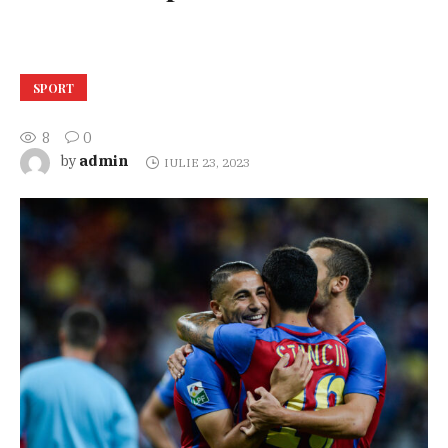
SPORT
8
0
admin
by
IULIE 23, 2023