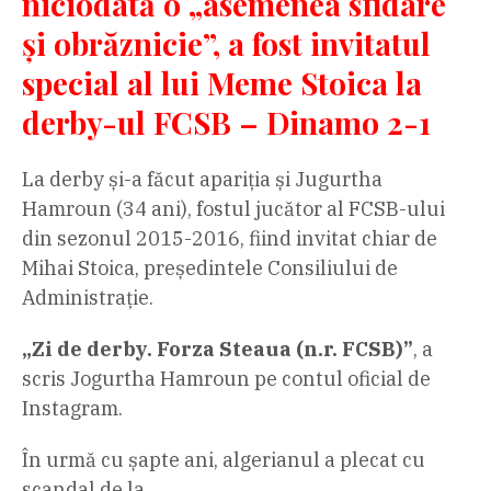
niciodată o „asemenea sfidare
și obrăznicie”, a fost invitatul
special al lui Meme Stoica la
derby-ul FCSB – Dinamo 2-1
La derby și-a făcut apariția și Jugurtha
Hamroun (34 ani), fostul jucător al FCSB-ului
din sezonul 2015-2016, fiind invitat chiar de
Mihai Stoica, președintele Consiliului de
Administrație.
„Zi de derby. Forza Steaua (n.r. FCSB)”
, a
scris Jogurtha Hamroun pe contul oficial de
Instagram.
În urmă cu șapte ani, algerianul a plecat cu
scandal de la…