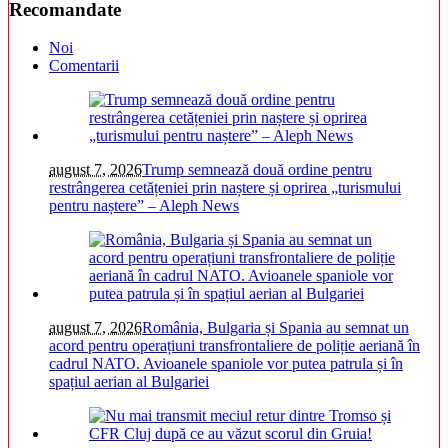
Recomandate
Noi
Comentarii
august 7, 2026
Trump semnează două ordine pentru
restrângerea cetățeniei prin naștere și oprirea „turismului
pentru naștere” – Aleph News
august 7, 2026
România, Bulgaria și Spania au semnat un
acord pentru operațiuni transfrontaliere de poliție aeriană în
cadrul NATO. Avioanele spaniole vor putea patrula și în
spațiul aerian al Bulgariei