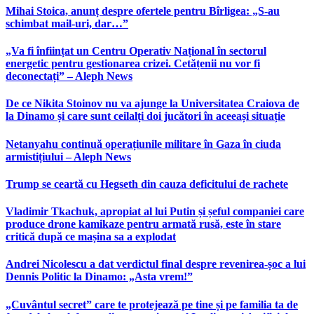
Mihai Stoica, anunț despre ofertele pentru Bîrligea: „S-au
schimbat mail-uri, dar…”
„Va fi înființat un Centru Operativ Național în sectorul
energetic pentru gestionarea crizei. Cetățenii nu vor fi
deconectați” – Aleph News
De ce Nikita Stoinov nu va ajunge la Universitatea Craiova de
la Dinamo și care sunt ceilalți doi jucători în aceeași situație
Netanyahu continuă operațiunile militare în Gaza în ciuda
armistițiului – Aleph News
Trump se ceartă cu Hegseth din cauza deficitului de rachete
Vladimir Tkachuk, apropiat al lui Putin și șeful companiei care
produce drone kamikaze pentru armată rusă, este în stare
critică după ce mașina sa a explodat
Andrei Nicolescu a dat verdictul final despre revenirea-șoc a lui
Dennis Politic la Dinamo: „Asta vrem!”
„Cuvântul secret” care te protejează pe tine și pe familia ta de