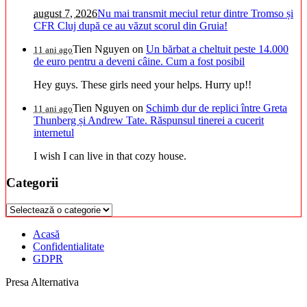
august 7, 2026
Nu mai transmit meciul retur dintre Tromso și
CFR Cluj după ce au văzut scorul din Gruia!
Tien Nguyen
on
Un bărbat a cheltuit peste 14.000
11 ani ago
de euro pentru a deveni câine. Cum a fost posibil
Hey guys. These girls need your helps. Hurry up!!
Tien Nguyen
on
Schimb dur de replici între Greta
11 ani ago
Thunberg și Andrew Tate. Răspunsul tinerei a cucerit
internetul
I wish I can live in that cozy house.
Categorii
Categorii
Acasă
Confidentialitate
GDPR
Presa Alternativa