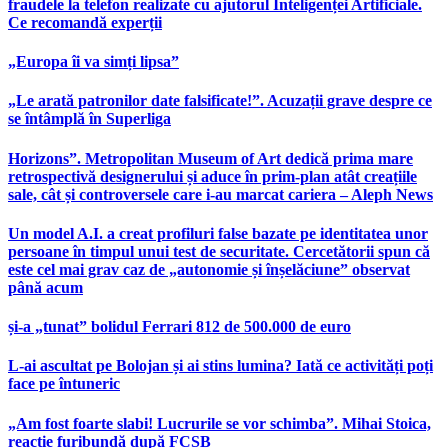
fraudele la telefon realizate cu ajutorul Inteligenței Artificiale.
Ce recomandă experții
„Europa îi va simți lipsa”
„Le arată patronilor date falsificate!”. Acuzații grave despre ce
se întâmplă în Superliga
Horizons”. Metropolitan Museum of Art dedică prima mare
retrospectivă designerului și aduce în prim-plan atât creațiile
sale, cât și controversele care i-au marcat cariera – Aleph News
Un model A.I. a creat profiluri false bazate pe identitatea unor
persoane în timpul unui test de securitate. Cercetătorii spun că
este cel mai grav caz de „autonomie și înșelăciune” observat
până acum
și-a „tunat” bolidul Ferrari 812 de 500.000 de euro
L-ai ascultat pe Bolojan și ai stins lumina? Iată ce activități poți
face pe întuneric
„Am fost foarte slabi! Lucrurile se vor schimba”. Mihai Stoica,
reacție furibundă după FCSB