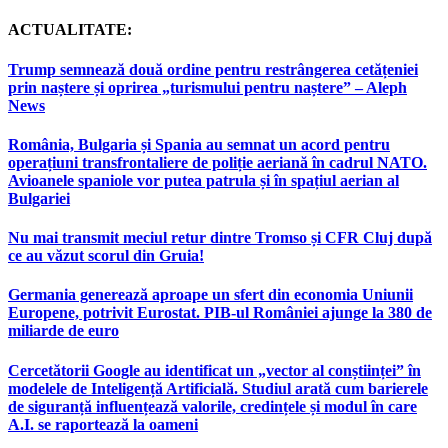
ACTUALITATE:
Trump semnează două ordine pentru restrângerea cetățeniei
prin naștere și oprirea „turismului pentru naștere” – Aleph
News
România, Bulgaria și Spania au semnat un acord pentru
operațiuni transfrontaliere de poliție aeriană în cadrul NATO.
Avioanele spaniole vor putea patrula și în spațiul aerian al
Bulgariei
Nu mai transmit meciul retur dintre Tromso și CFR Cluj după
ce au văzut scorul din Gruia!
Germania generează aproape un sfert din economia Uniunii
Europene, potrivit Eurostat. PIB-ul României ajunge la 380 de
miliarde de euro
Cercetătorii Google au identificat un „vector al conștiinței” în
modelele de Inteligență Artificială. Studiul arată cum barierele
de siguranță influențează valorile, credințele și modul în care
A.I. se raportează la oameni