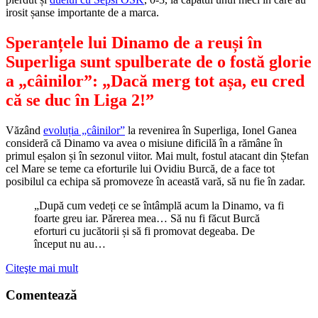
irosit șanse importante de a marca.
Speranțele lui Dinamo de a reuși în
Superliga sunt spulberate de o fostă glorie
a „câinilor”: „Dacă merg tot așa, eu cred
că se duc în Liga 2!”
Văzând
evoluția „câinilor”
la revenirea în Superliga, Ionel Ganea
consideră că Dinamo va avea o misiune dificilă în a rămâne în
primul eșalon și în sezonul viitor. Mai mult, fostul atacant din Ștefan
cel Mare se teme ca eforturile lui Ovidiu Burcă, de a face tot
posibilul ca echipa să promoveze în această vară, să nu fie în zadar.
„După cum vedeți ce se întâmplă acum la Dinamo, va fi
foarte greu iar. Părerea mea… Să nu fi făcut Burcă
eforturi cu jucătorii și să fi promovat degeaba. De
început nu au…
Citeşte mai mult
Comentează