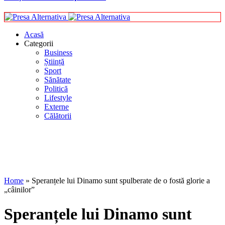
Acasă
Categorii
Business
Știință
Sport
Sănătate
Politică
Lifestyle
Externe
Călătorii
Home
»
Speranțele lui Dinamo sunt spulberate de o fostă glorie a
„câinilor”
Speranțele lui Dinamo sunt