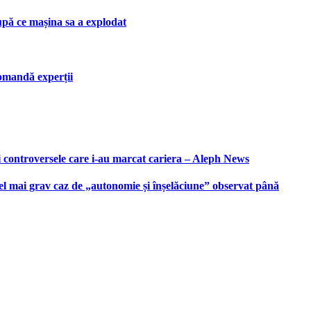
upă ce mașina sa a explodat
ecomandă experții
i controversele care i-au marcat cariera – Aleph News
 cel mai grav caz de „autonomie și înșelăciune” observat până