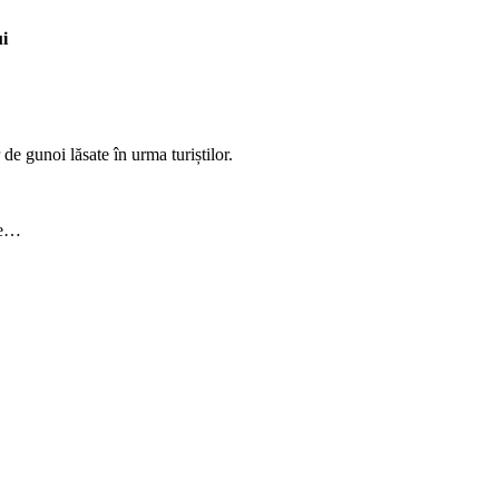
ui
de gunoi lăsate în urma turiștilor.
le…