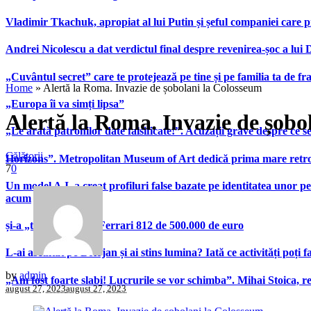
Vladimir Tkachuk, apropiat al lui Putin și șeful companiei care 
Andrei Nicolescu a dat verdictul final despre revenirea-șoc a lui
„Cuvântul secret” care te protejează pe tine și pe familia ta de fra
Home
»
Alertă la Roma. Invazie de șobolani la Colosseum
„Europa îi va simți lipsa”
Alertă la Roma. Invazie de șobo
„Le arată patronilor date falsificate!”. Acuzații grave despre ce s
Călătorii
Horizons”. Metropolitan Museum of Art dedică prima mare retrospe
7
0
Un model A.I. a creat profiluri false bazate pe identitatea unor p
acum
și-a „tunat” bolidul Ferrari 812 de 500.000 de euro
L-ai ascultat pe Bolojan și ai stins lumina? Iată ce activități poți 
by
admin
„Am fost foarte slabi! Lucrurile se vor schimba”. Mihai Stoica,
august 27, 2023
august 27, 2023