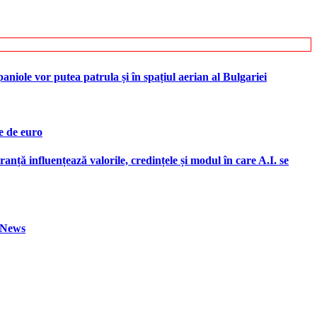
iole vor putea patrula și în spațiul aerian al Bulgariei
e de euro
ranță influențează valorile, credințele și modul în care A.I. se
h News