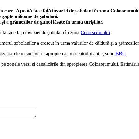
n care să poată face față invaziei de șobolani în zona Colosseumul
v șapte milioane de șobolani.
i a grămezilor de gunoi lăsate în urma turiștilor.
ată face față invaziei de șobolani în zona
Colosseumului
.
Numărul șobolanilor a crescut în urma valurilor de căldură și a grămezilor 
 rozătoarele mișunând în apropierea amfiteatrului antic, scrie
BBC
.
 pe zonele verzi și canalizările din apropierea Colosseumului. Estimări