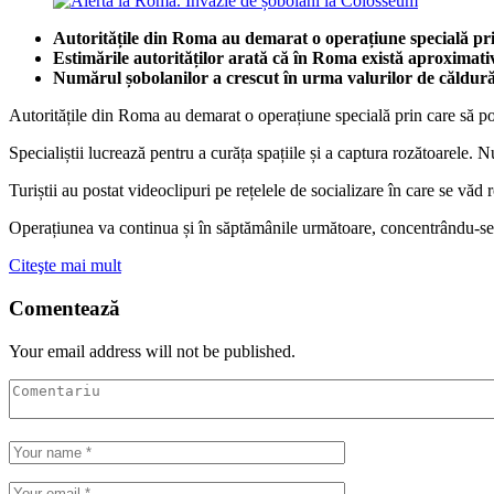
Autoritățile din Roma au demarat o operațiune specială pri
Estimările autorităților arată că în Roma există aproximati
Numărul șobolanilor a crescut în urma valurilor de căldură ș
Autoritățile din Roma au demarat o operațiune specială prin care să po
Specialiștii lucrează pentru a curăța spațiile și a captura rozătoarele. 
Turiștii au postat videoclipuri pe rețelele de socializare în care se văd
Operațiunea va continua și în săptămânile următoare, concentrându-se
Citeşte mai mult
Comentează
Your email address will not be published.