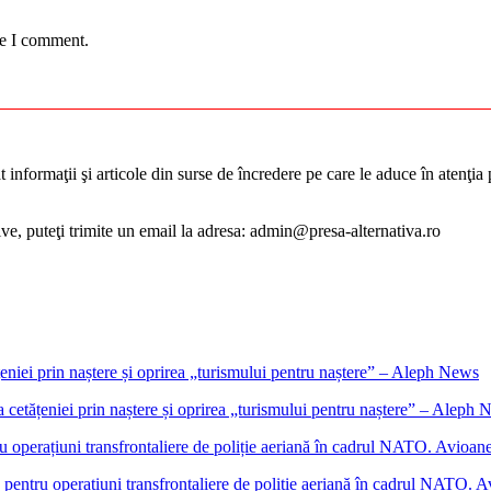
me I comment.
informaţii şi articole din surse de încredere pe care le aduce în atenţia pu
tive, puteţi trimite un email la adresa: admin@presa-alternativa.ro
cetățeniei prin naștere și oprirea „turismului pentru naștere” – Aleph
ntru operațiuni transfrontaliere de poliție aeriană în cadrul NATO. Avio