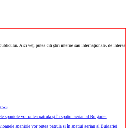
blicului. Aici veţi putea citi ştiri interne sau internaţionale, de interes
 News
anele spaniole vor putea patrula și în spațiul aerian al Bulgariei