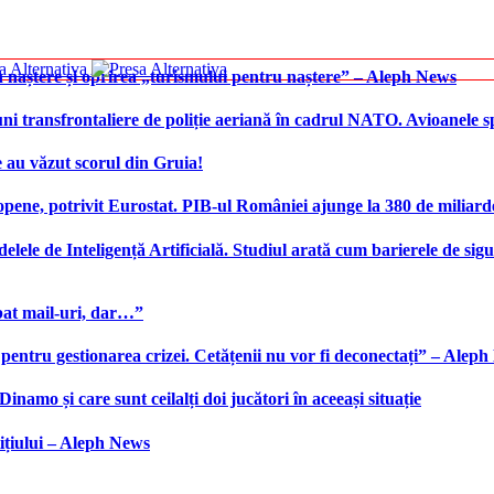
 naștere și oprirea „turismului pentru naștere” – Aleph News
transfrontaliere de poliție aeriană în cadrul NATO. Avioanele span
 au văzut scorul din Gruia!
ene, potrivit Eurostat. PIB-ul României ajunge la 380 de miliard
elele de Inteligență Artificială. Studiul arată cum barierele de sigu
bat mail-uri, dar…”
 pentru gestionarea crizei. Cetățenii nu vor fi deconectați” – Alep
namo și care sunt ceilalți doi jucători în aceeași situație
ițiului – Aleph News