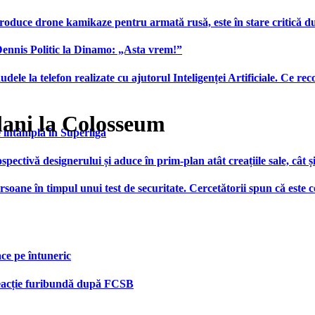
produce drone kamikaze pentru armată rusă, este în stare critică d
 Dennis Politic la Dinamo: „Asta vrem!”
udele la telefon realizate cu ajutorul Inteligenței Artificiale. Ce r
lani la Colosseum
e întâmplă în Superliga
ctivă designerului și aduce în prim-plan atât creațiile sale, cât ș
ersoane în timpul unui test de securitate. Cercetătorii spun că este
face pe întuneric
 reacție furibundă după FCSB