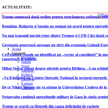
ACTUALITATE:
Trump semnează două ordine pentru restrângerea cetățeniei prin
România, Bulgaria și Spania au semnat un acord pentru operațiuni 
Nu mai transmit meciul retur dintre Tromso și CFR Cluj după ce
Germania generează aproape un sfert din economia Uniunii Europ
Acasă
Categorii
Cercetătorii Google au identificat un „vector al conștiinței” în mod
Business
raportează la oameni
Știință
Sport
Mihai Stoica, anunț despre ofertele pentru Bîrligea: „S-au schim
Sănătate
Politică
„Va fi înființat un Centru Operativ Național în sectorul energetic
Lifestyle
Externe
De ce Nikita Stoinov nu va ajunge la Universitatea Craiova de la Di
Călătorii
Netanyahu continuă operațiunile militare în Gaza în ciuda armist
Trump se ceartă cu Hegseth din cauza deficitului de rachete