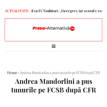
ă dură după jocul cu FC Voulntari. „Un regres, iar scorul e exagerat
ACTUALITATE:
Home
»
Andrea Mandorlini a pus tunurile pe FCSB după CFR
Andrea Mandorlini a pus
tunurile pe FCSB după CFR